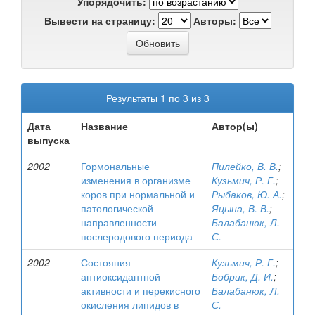
Упорядочить:
Вывести на страницу:
Авторы:
Результаты 1 по 3 из 3
Дата
Название
Автор(ы)
выпуска
2002
Гормональные
Пилейко, В. В.
;
изменения в организме
Кузьмич, Р. Г.
;
коров при нормальной и
Рыбаков, Ю. А.
;
патологической
Яцына, В. В.
;
направленности
Балабанюк, Л.
послеродового периода
С.
2002
Состояния
Кузьмич, Р. Г.
;
антиоксидантной
Бобрик, Д. И.
;
активности и перекисного
Балабанюк, Л.
окисления липидов в
С.