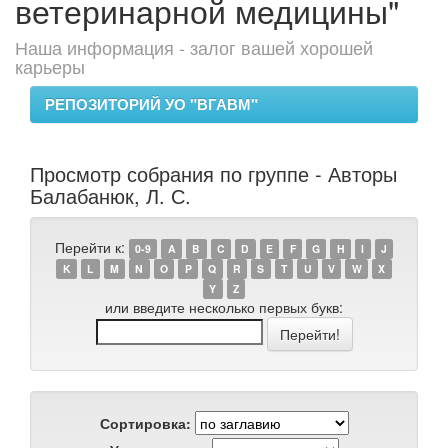
ветеринарной медицины"
Наша информация - залог вашей хорошей
карьеры
РЕПОЗИТОРИЙ УО "ВГАВМ"
Просмотр собрания по группе - Авторы
Балабанюк, Л. С.
Перейти к:
0-9
A
B
C
D
E
F
G
H
I
J
K
L
M
N
O
P
Q
R
S
T
U
V
W
X
Y
Z
или введите несколько первых букв:
Сортировка: