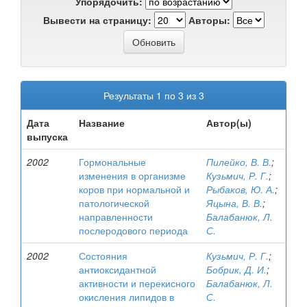
Упорядочить:
Вывести на страницу:
Авторы:
Результаты 1 по 3 из 3
Дата
Название
Автор(ы)
выпуска
2002
Гормональные
Пилейко, В. В.
;
изменения в организме
Кузьмич, Р. Г.
;
коров при нормальной и
Рыбаков, Ю. А.
;
патологической
Яцына, В. В.
;
направленности
Балабанюк, Л.
послеродового периода
С.
2002
Состояния
Кузьмич, Р. Г.
;
антиоксидантной
Бобрик, Д. И.
;
активности и перекисного
Балабанюк, Л.
окисления липидов в
С.