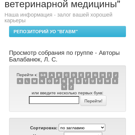
ветеринарной медицины"
Наша информация - залог вашей хорошей
карьеры
РЕПОЗИТОРИЙ УО "ВГАВМ"
Просмотр собрания по группе - Авторы
Балабанюк, Л. С.
Перейти к:
0-9
A
B
C
D
E
F
G
H
I
J
K
L
M
N
O
P
Q
R
S
T
U
V
W
X
Y
Z
или введите несколько первых букв:
Сортировка: