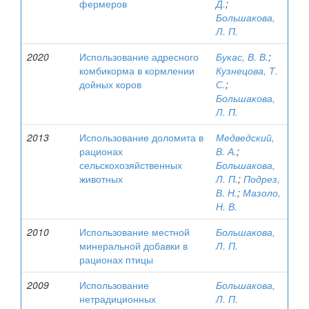
фермеров
Д.
;
Большакова,
Л. П.
2020
Использование адресного
Букас, В. В.
;
комбикорма в кормлении
Кузнецова, Т.
дойных коров
С.
;
Большакова,
Л. П.
2013
Использование доломита в
Медведский,
рационах
В. А.
;
сельскохозяйственных
Большакова,
животных
Л. П.
;
Подрез,
В. Н.
;
Мазоло,
Н. В.
2010
Использование местной
Большакова,
минеральной добавки в
Л. П.
рационах птицы
2009
Использование
Большакова,
нетрадиционных
Л. П.