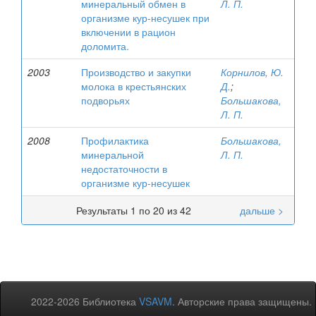
минеральный обмен в
Л. П.
организме кур-несушек при
включении в рацион
доломита.
2003
Производство и закупки
Корнилов, Ю.
молока в крестьянских
Д.
;
подворьях
Большакова,
Л. П.
2008
Профилактика
Большакова,
минеральной
Л. П.
недостаточности в
организме кур-несушек
Результаты 1 по 20 из 42
дальше >
2022-2026 Библиотека
VSAVM
. Авторские права защищены.