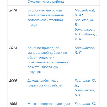
Смолевичского района
2016
Биологические основы
Медведский,
минерального питания
В. А.
;
сельскохозяйственной
Базылев, М.
птицы
В.
;
Большакова,
Л. П.
;
Мунаяр,
Х. Ф.
2013
Влияние природной
Большакова,
минеральной добавки на
Л. П.
обмен веществ и
повышение естественной
резистентности кур-
несушек
2006
Доходы работников
Корнилов, Ю.
фермерских хозяйств
Д.
;
Большакова,
Л. П.
1998
Животноводство в доходах
Корнилов, Ю.