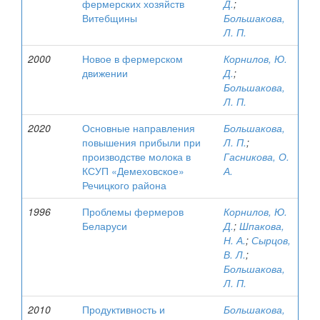
фермерских хозяйств
Д.
;
Витебщины
Большакова,
Л. П.
2000
Новое в фермерском
Корнилов, Ю.
движении
Д.
;
Большакова,
Л. П.
2020
Основные направления
Большакова,
повышения прибыли при
Л. П.
;
производстве молока в
Гасникова, О.
КСУП «Демеховское»
А.
Речицкого района
1996
Проблемы фермеров
Корнилов, Ю.
Беларуси
Д.
;
Шпакова,
Н. А.
;
Сырцов,
В. Л.
;
Большакова,
Л. П.
2010
Продуктивность и
Большакова,