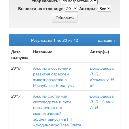
Упорядочить:
Вывести на страницу:
Авторы:
Результаты 1 по 20 из 42
дальше >
Дата
Название
Автор(ы)
выпуска
2018
Анализ и состояние
Большакова,
развития отраслей
Л. П.
;
животноводства в
Климович, Н.
Республики Беларусь
М.
2017
Анализ состояния
Большакова,
скотоводства и пути
Л. П.
;
Силич,
повышения его
А. И.
экономической
эффективности в ГП
«ЖодиноАгроПлемЭлита»