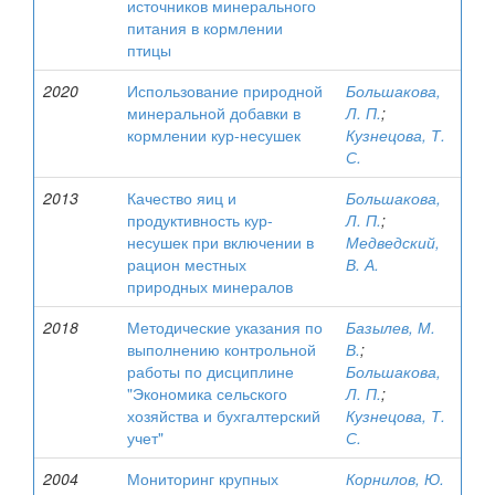
источников минерального
питания в кормлении
птицы
2020
Использование природной
Большакова,
минеральной добавки в
Л. П.
;
кормлении кур-несушек
Кузнецова, Т.
С.
2013
Качество яиц и
Большакова,
продуктивность кур-
Л. П.
;
несушек при включении в
Медведский,
рацион местных
В. А.
природных минералов
2018
Методические указания по
Базылев, М.
выполнению контрольной
В.
;
работы по дисциплине
Большакова,
"Экономика сельского
Л. П.
;
хозяйства и бухгалтерский
Кузнецова, Т.
учет"
С.
2004
Мониторинг крупных
Корнилов, Ю.