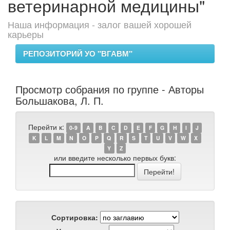
ветеринарной медицины"
Наша информация - залог вашей хорошей
карьеры
РЕПОЗИТОРИЙ УО "ВГАВМ"
Просмотр собрания по группе - Авторы
Большакова, Л. П.
Перейти к:
0-9
A
B
C
D
E
F
G
H
I
J
K
L
M
N
O
P
Q
R
S
T
U
V
W
X
Y
Z
или введите несколько первых букв:
Сортировка: