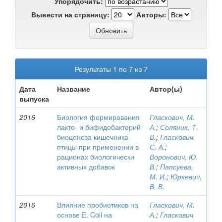
Упорядочить:
Вывести на страницу:
Авторы:
Результаты 1 по 7 из 7
Дата
Название
Автор(ы)
выпуска
2016
Биология формирования
Гласкович, М.
лакто- и бифидобактерий
А.
;
Соляник, Т.
биоценоза кишечника
В.
;
Гласкович,
птицы при применении в
С. А.
;
рационах биологически
Воронович, Ю.
активных добавок
В.
;
Папсуева,
М. И.
;
Юркевич,
В. В.
2016
Влияние пробиотиков на
Гласкович, М.
основе E. Coli на
А.
;
Гласкович,