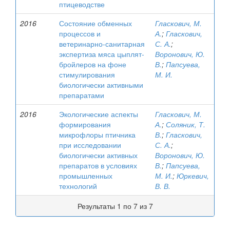
птицеводстве
2016
Состояние обменных
Гласкович, М.
процессов и
А.
;
Гласкович,
ветеринарно-санитарная
С. А.
;
экспертиза мяса цыплят-
Воронович, Ю.
бройлеров на фоне
В.
;
Папсуева,
стимулирования
М. И.
биологически активными
препаратами
2016
Экологические аспекты
Гласкович, М.
формирования
А.
;
Соляник, Т.
микрофлоры птичника
В.
;
Гласкович,
при исследовании
С. А.
;
биологически активных
Воронович, Ю.
препаратов в условиях
В.
;
Папсуева,
промышленных
М. И.
;
Юркевич,
технологий
В. В.
Результаты 1 по 7 из 7