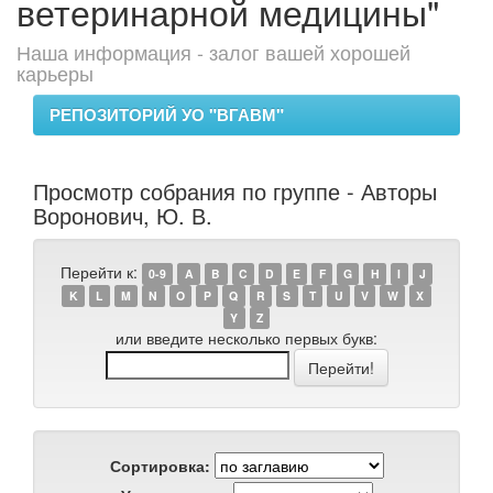
ветеринарной медицины"
Наша информация - залог вашей хорошей
карьеры
РЕПОЗИТОРИЙ УО "ВГАВМ"
Просмотр собрания по группе - Авторы
Воронович, Ю. В.
Перейти к:
0-9
A
B
C
D
E
F
G
H
I
J
K
L
M
N
O
P
Q
R
S
T
U
V
W
X
Y
Z
или введите несколько первых букв:
Сортировка: