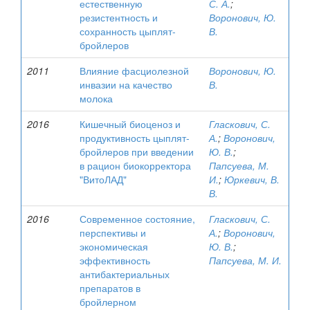
естественную
С. А.
;
резистентность и
Воронович, Ю.
сохранность цыплят-
В.
бройлеров
2011
Влияние фасциолезной
Воронович, Ю.
инвазии на качество
В.
молока
2016
Кишечный биоценоз и
Гласкович, С.
продуктивность цыплят-
А.
;
Воронович,
бройлеров при введении
Ю. В.
;
в рацион биокорректора
Папсуева, М.
"ВитоЛАД"
И.
;
Юркевич, В.
В.
2016
Современное состояние,
Гласкович, С.
перспективы и
А.
;
Воронович,
экономическая
Ю. В.
;
эффективность
Папсуева, М. И.
антибактериальных
препаратов в
бройлерном