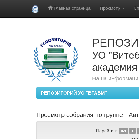
Главная страница
Просмотр
Сп
Skip
navigation
РЕПОЗИ
УО "Витеб
академия
Наша информация
РЕПОЗИТОРИЙ УО "ВГАВМ"
Просмотр собрания по группе - Ав
Перейти к:
0-9
A
или