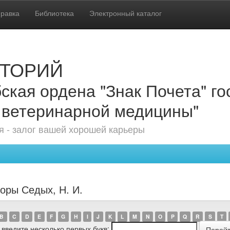
равка
Библиотека
Электронный каталог
ТОРИЙ
ская ордена "Знак Почета" г
 ветеринарной медицины"
 - залог вашей хорошей карьеры
торы Седых, Н. И.
B
C
D
E
F
G
H
I
J
K
L
M
N
O
P
Q
R
S
T
 введите несколько первых букв: