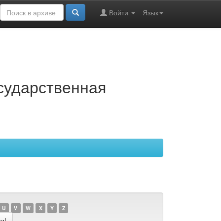
Войти
Язык
осударственная
U
V
W
X
Y
Z