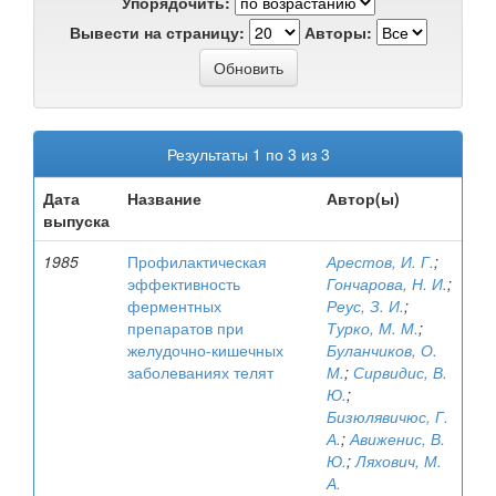
Упорядочить:
Вывести на страницу:
Авторы:
Результаты 1 по 3 из 3
Дата
Название
Автор(ы)
выпуска
1985
Профилактическая
Арестов, И. Г.
;
эффективность
Гончарова, Н. И.
;
ферментных
Реус, З. И.
;
препаратов при
Турко, М. М.
;
желудочно-кишечных
Буланчиков, О.
заболеваниях телят
М.
;
Сирвидис, В.
Ю.
;
Бизюлявичюс, Г.
А.
;
Авиженис, В.
Ю.
;
Ляхович, М.
А.