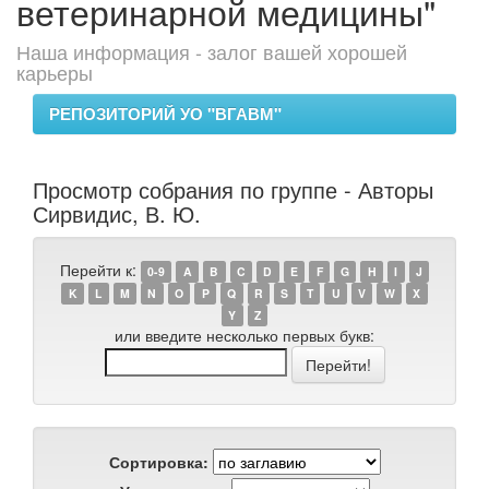
ветеринарной медицины"
Наша информация - залог вашей хорошей
карьеры
РЕПОЗИТОРИЙ УО "ВГАВМ"
Просмотр собрания по группе - Авторы
Сирвидис, В. Ю.
Перейти к:
0-9
A
B
C
D
E
F
G
H
I
J
K
L
M
N
O
P
Q
R
S
T
U
V
W
X
Y
Z
или введите несколько первых букв:
Сортировка: