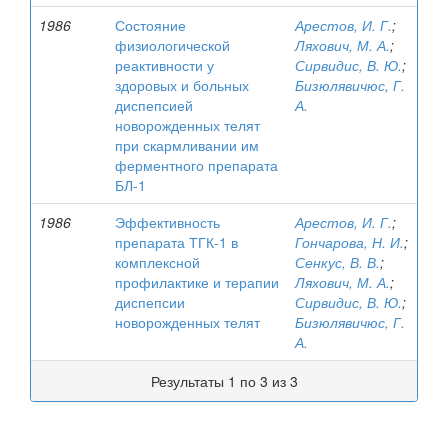
1986
Состояние
Арестов, И. Г.
;
физиологической
Ляхович, М. А.
;
реактивности у
Сирвидис, В. Ю.
;
здоровых и больных
Бизюлявичюс, Г.
диспепсией
А.
новорожденных телят
при скармливании им
ферментного препарата
БЛ-1
1986
Эффективность
Арестов, И. Г.
;
препарата ТГК-1 в
Гончарова, Н. И.
;
комплексной
Сенкус, В. В.
;
профилактике и терапии
Ляхович, М. А.
;
диспепсии
Сирвидис, В. Ю.
;
новорожденных телят
Бизюлявичюс, Г.
А.
Результаты 1 по 3 из 3