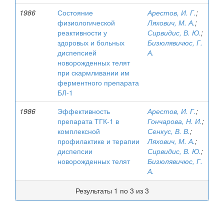
1986
Состояние
Арестов, И. Г.
;
физиологической
Ляхович, М. А.
;
реактивности у
Сирвидис, В. Ю.
;
здоровых и больных
Бизюлявичюс, Г.
диспепсией
А.
новорожденных телят
при скармливании им
ферментного препарата
БЛ-1
1986
Эффективность
Арестов, И. Г.
;
препарата ТГК-1 в
Гончарова, Н. И.
;
комплексной
Сенкус, В. В.
;
профилактике и терапии
Ляхович, М. А.
;
диспепсии
Сирвидис, В. Ю.
;
новорожденных телят
Бизюлявичюс, Г.
А.
Результаты 1 по 3 из 3