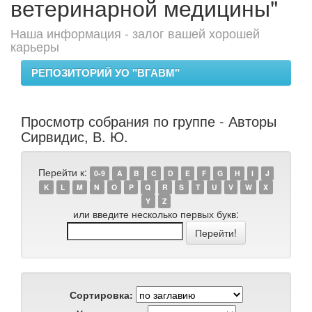
ветеринарной медицины"
Наша информация - залог вашей хорошей
карьеры
РЕПОЗИТОРИЙ УО "ВГАВМ"
Просмотр собрания по группе - Авторы
Сирвидис, В. Ю.
Перейти к:
0-9
A
B
C
D
E
F
G
H
I
J
K
L
M
N
O
P
Q
R
S
T
U
V
W
X
Y
Z
или введите несколько первых букв:
Сортировка: