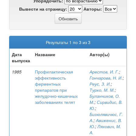
Упорядочить:
Вывести на страницу:
Авторы:
Результаты 1 по 3 из 3
Дата
Название
Автор(ы)
выпуска
1985
Профилактическая
Арестов, И. Г.
;
эффективность
Гончарова, Н. И.
;
ферментных
Реус, З. И.
;
препаратов при
Турко, М. М.
;
желудочно-кишечных
Буланчиков, О.
заболеваниях телят
М.
;
Сирвидис, В.
Ю.
;
Бизюлявичюс, Г.
А.
;
Авиженис, В.
Ю.
;
Ляхович, М.
А.