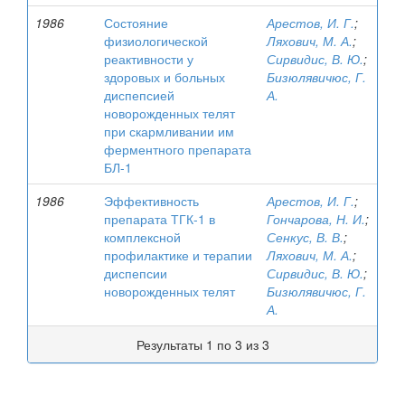
1986
Состояние
Арестов, И. Г.
;
физиологической
Ляхович, М. А.
;
реактивности у
Сирвидис, В. Ю.
;
здоровых и больных
Бизюлявичюс, Г.
диспепсией
А.
новорожденных телят
при скармливании им
ферментного препарата
БЛ-1
1986
Эффективность
Арестов, И. Г.
;
препарата ТГК-1 в
Гончарова, Н. И.
;
комплексной
Сенкус, В. В.
;
профилактике и терапии
Ляхович, М. А.
;
диспепсии
Сирвидис, В. Ю.
;
новорожденных телят
Бизюлявичюс, Г.
А.
Результаты 1 по 3 из 3