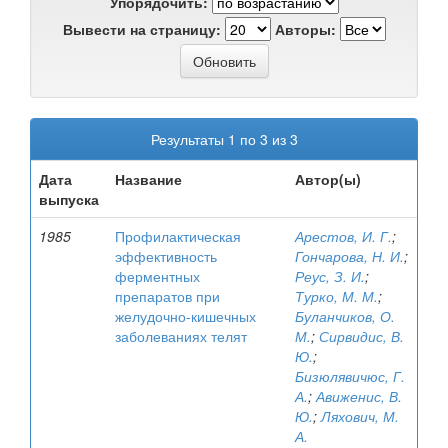
Упорядочить:
Вывести на страницу:
Авторы:
Результаты 1 по 3 из 3
Дата
Название
Автор(ы)
выпуска
1985
Профилактическая
Арестов, И. Г.
;
эффективность
Гончарова, Н. И.
;
ферментных
Реус, З. И.
;
препаратов при
Турко, М. М.
;
желудочно-кишечных
Буланчиков, О.
заболеваниях телят
М.
;
Сирвидис, В.
Ю.
;
Бизюлявичюс, Г.
А.
;
Авиженис, В.
Ю.
;
Ляхович, М.
А.