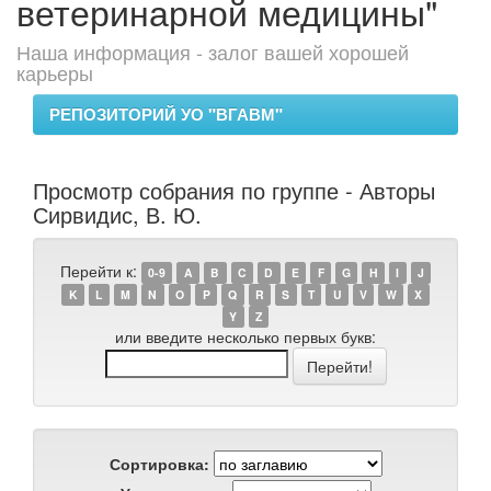
ветеринарной медицины"
Наша информация - залог вашей хорошей
карьеры
РЕПОЗИТОРИЙ УО "ВГАВМ"
Просмотр собрания по группе - Авторы
Сирвидис, В. Ю.
Перейти к:
0-9
A
B
C
D
E
F
G
H
I
J
K
L
M
N
O
P
Q
R
S
T
U
V
W
X
Y
Z
или введите несколько первых букв:
Сортировка: