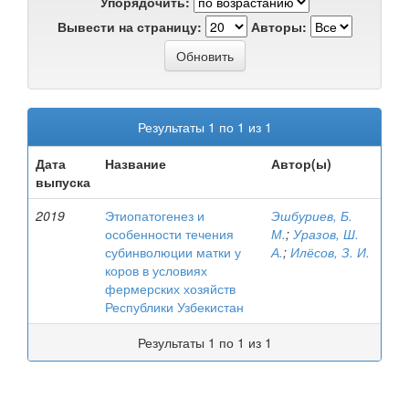
Упорядочить:
Вывести на страницу:
Авторы:
Результаты 1 по 1 из 1
Дата
Название
Автор(ы)
выпуска
2019
Этиопатогенез и
Эшбуриев, Б.
особенности течения
М.
;
Уразов, Ш.
субинволюции матки у
А.
;
Илёсов, З. И.
коров в условиях
фермерских хозяйств
Республики Узбекистан
Результаты 1 по 1 из 1