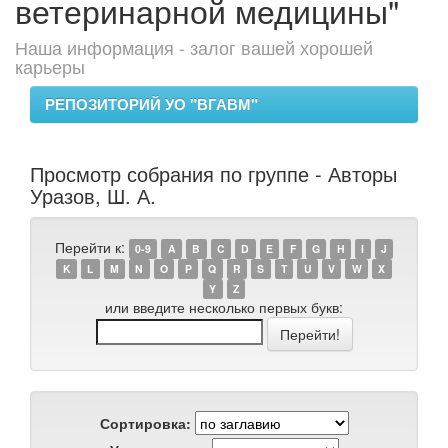
ветеринарной медицины"
Наша информация - залог вашей хорошей
карьеры
РЕПОЗИТОРИЙ УО "ВГАВМ"
Просмотр собрания по группе - Авторы
Уразов, Ш. А.
Перейти к:
0-9
A
B
C
D
E
F
G
H
I
J
K
L
M
N
O
P
Q
R
S
T
U
V
W
X
Y
Z
или введите несколько первых букв:
Сортировка: