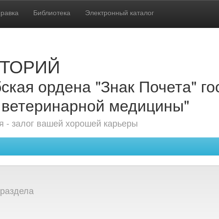
равка
Библиотека
Электронный каталог
ТОРИЙ
ская ордена "Знак Почета" г
 ветеринарной медицины"
 - залог вашей хорошей карьеры
 раздела