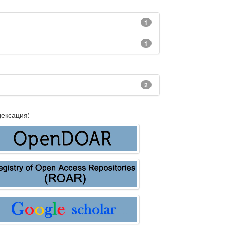
1
1
2
ексация: