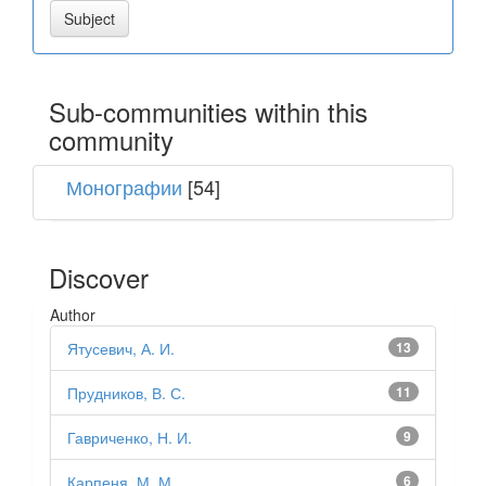
Sub-communities within this
community
Монографии
[54]
Discover
Author
Ятусевич, А. И.
13
Прудников, В. С.
11
Гавриченко, Н. И.
9
Карпеня, М. М.
6