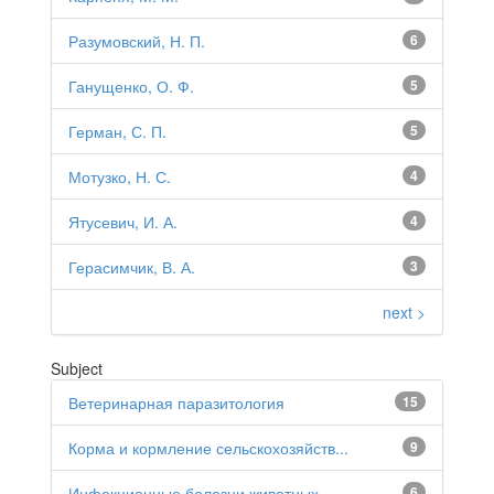
Разумовский, Н. П.
6
Ганущенко, О. Ф.
5
Герман, С. П.
5
Мотузко, Н. С.
4
Ятусевич, И. А.
4
Герасимчик, В. А.
3
next >
Subject
Ветеринарная паразитология
15
Корма и кормление сельскохозяйств...
9
Инфекционные болезни животных
6