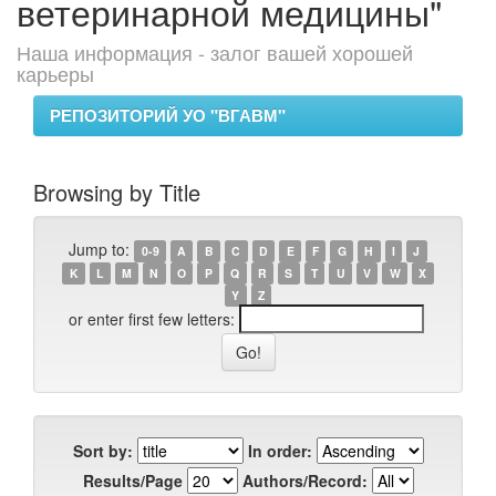
ветеринарной медицины"
Наша информация - залог вашей хорошей
карьеры
РЕПОЗИТОРИЙ УО "ВГАВМ"
Browsing by Title
Jump to:
0-9
A
B
C
D
E
F
G
H
I
J
K
L
M
N
O
P
Q
R
S
T
U
V
W
X
Y
Z
or enter first few letters:
Sort by:
In order:
Results/Page
Authors/Record: