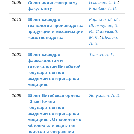
2008
75 лет зооинженерному
Базылев, С. Е.
;
факультету
Коробко, А. В.
2013
80 лет кафедре
Карпеня, М. М.
;
технологии производства
Шляхтунов, В.
продукции и механизации
И.
;
Садовский,
животноводства
М. Ф.
;
Шульга,
Л. В.
2005
80 лет кафедре
Толкач, Н. Г.
фармакологии и
токсикологии Витебской
государственной
академии ветеринарной
медицины
2009
85 лет Витебская ордена
Ятусевич, А. И.
"Знак Почета"
государственной
академии ветеринарной
медицины. От юбилея - к
юбилею или еще 5 лет
поисков и свершений