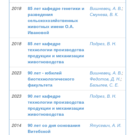
2018
85 лет кафедре генетики и
Вишневец, А. В.
;
разведения
Смунева, В. К.
сельскохозяйственных
животных имени О.А.
Ивановой
2018
85 лет кафедре
Подрез, В. Н.
технологии производства
продукции и механизации
животноводства
2023
90 лет - юбилей
Вишневец, А. В.
;
биотехнологического
Федотов, Д. Н.
;
факультета
Базылев, С. Е.
2023
90 лет кафедре
Подрез, В. Н.
технологии производства
продукции и механизации
животноводства
2014
90 лет со дня основания
Ятусевич, А. И.
Витебской