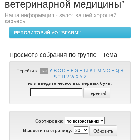
ветеринарной медицины"
Наша информация - залог вашей хорошей
карьеры
РЕПОЗИТОРИЙ УО "ВГАВМ"
Просмотр собрания по группе - Тема
Перейти к:
A
B
C
D
E
F
G
H
I
J
K
L
M
N
O
P
Q
R
0-9
S
T
U
V
W
X
Y
Z
или введите несколько первых букв:
Сортировка:
Вывести на страницу: