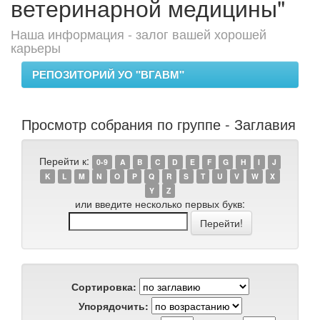
ветеринарной медицины"
Наша информация - залог вашей хорошей
карьеры
РЕПОЗИТОРИЙ УО "ВГАВМ"
Просмотр собрания по группе - Заглавия
Перейти к:
0-9
A
B
C
D
E
F
G
H
I
J
K
L
M
N
O
P
Q
R
S
T
U
V
W
X
Y
Z
или введите несколько первых букв:
Сортировка:
Упорядочить: