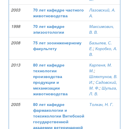
2003
70 лет кафедре частного
Лазовский, А.
животноводства
А.
1998
70 лет кафедре
Максимович,
эпизоотологии
В. В.
2008
75 лет зооинженерному
Базылев, С.
факультету
Е.
;
Коробко, А.
В.
2013
80 лет кафедре
Карпеня, М.
технологии
М.
;
производства
Шляхтунов, В.
продукции и
И.
;
Садовский,
механизации
М. Ф.
;
Шульга,
животноводства
Л. В.
2005
80 лет кафедре
Толкач, Н. Г.
фармакологии и
токсикологии Витебской
государственной
академии ветеринарной