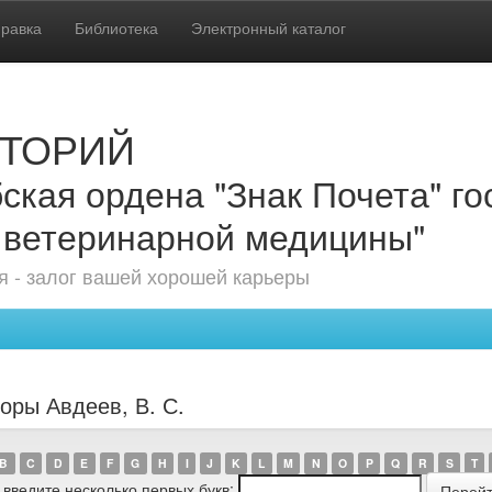
равка
Библиотека
Электронный каталог
ТОРИЙ
ская ордена "Знак Почета" г
 ветеринарной медицины"
 - залог вашей хорошей карьеры
оры Авдеев, В. С.
B
C
D
E
F
G
H
I
J
K
L
M
N
O
P
Q
R
S
T
 введите несколько первых букв: