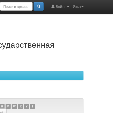
Войти
Язык
осударственная
U
V
W
X
Y
Z