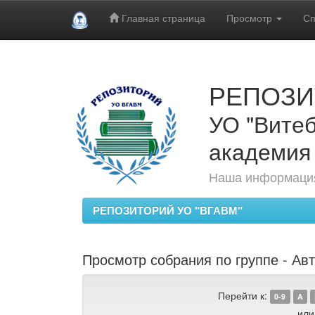
Главная страница
Просмотр
Сп
Skip
navigation
РЕПОЗИ
УО "Витеб
академия
Наша информация
РЕПОЗИТОРИЙ УО "ВГАВМ"
Просмотр собрания по группе - Авт
Перейти к:
0-9
A
или