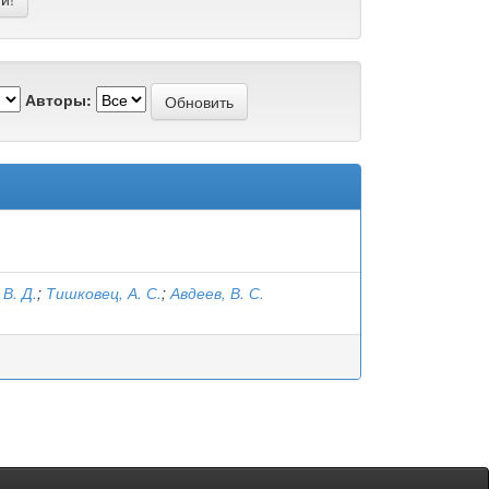
Авторы:
 В. Д.
;
Тишковец, А. С.
;
Авдеев, В. С.