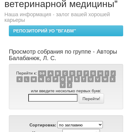
ветеринарной медицины"
Наша информация - залог вашей хорошей
карьеры
РЕПОЗИТОРИЙ УО "ВГАВМ"
Просмотр собрания по группе - Авторы
Балабанюк, Л. С.
Перейти к:
0-9
A
B
C
D
E
F
G
H
I
J
K
L
M
N
O
P
Q
R
S
T
U
V
W
X
Y
Z
или введите несколько первых букв:
Сортировка: