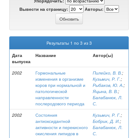
Упорядочить:
Вывести на страницу:
Авторы:
Результаты 1 по 3 из 3
Дата
Название
Автор(ы)
выпуска
2002
Гормональные
Пилейко, В. В.
;
изменения в организме
Кузьмич, Р. Г.
;
коров при нормальной и
Рыбаков, Ю. А.
;
патологической
Яцына, В. В.
;
направленности
Балабанюк, Л.
послеродового периода
С.
2002
Состояния
Кузьмич, Р. Г.
;
антиоксидантной
Бобрик, Д. И.
;
активности и перекисного
Балабанюк, Л.
окисления липидов в
С.