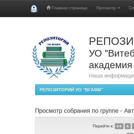
Главная страница
Просмотр
Сп
Skip
navigation
РЕПОЗИ
УО "Витеб
академия
Наша информация
РЕПОЗИТОРИЙ УО "ВГАВМ"
Просмотр собрания по группе - Ав
Перейти к:
0-9
A
или