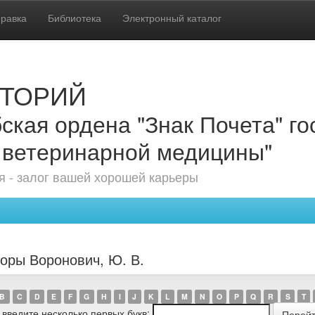
равка
Библиотека
Электронный каталог
ТОРИЙ
ская ордена "Знак Почета" г
 ветеринарной медицины"
 - залог вашей хорошей карьеры
торы Воронович, Ю. В.
B
C
D
E
F
G
H
I
J
K
L
M
N
O
P
Q
R
S
T
 введите несколько первых букв: