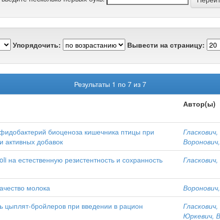
Упорядочить:
Вывести на страницу:
Результаты 1 по 7 из 7
Автор(ы)
ифидобактерий биоценоза кишечника птицы при
Гласкович, 
и активных добавок
Воронович,
oli на естественную резистентность и сохранность
Гласкович, 
ачество молока
Воронович,
ь цыплят-бройлеров при введении в рацион
Гласкович, 
Юркевич, В