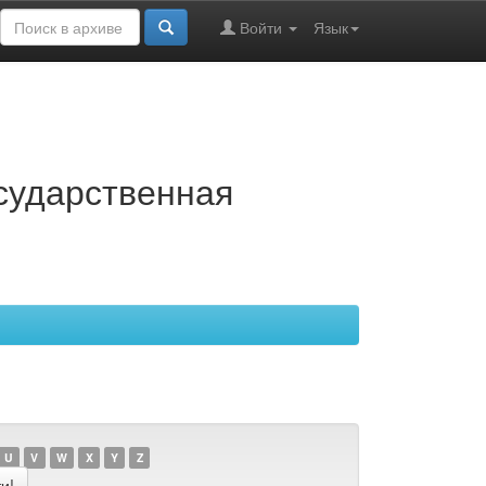
Войти
Язык
осударственная
U
V
W
X
Y
Z