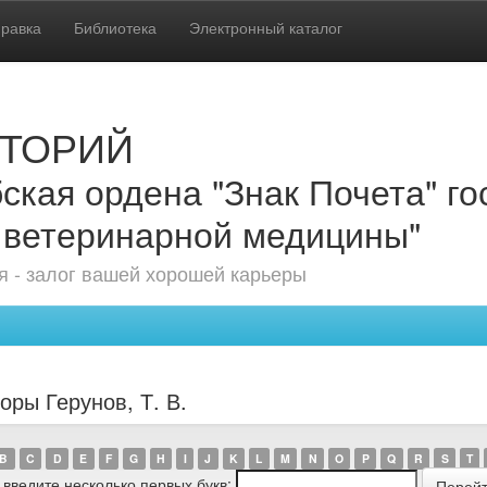
равка
Библиотека
Электронный каталог
ТОРИЙ
ская ордена "Знак Почета" г
 ветеринарной медицины"
 - залог вашей хорошей карьеры
оры Герунов, Т. В.
B
C
D
E
F
G
H
I
J
K
L
M
N
O
P
Q
R
S
T
 введите несколько первых букв: