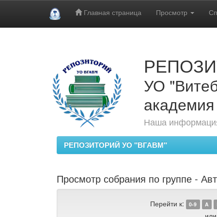
Главная страница
Просмотр
Сп
Skip
navigation
РЕПОЗИ
УО "Витеб
академия
Наша информация
РЕПОЗИТОРИЙ УО "ВГАВМ"
Просмотр собрания по группе - Авт
Перейти к:
0-9
A
или