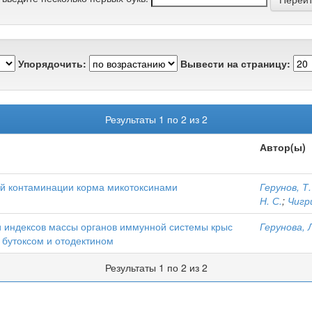
Упорядочить:
Вывести на страницу:
Результаты 1 по 2 из 2
Автор(ы)
ой контаминации корма микотоксинами
Герунов, Т.
Н. С.
;
Чигри
и индексов массы органов иммунной системы крыс
Герунова, Л
 бутоксом и отодектином
Результаты 1 по 2 из 2