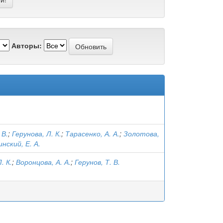
Авторы:
 В.
;
Герунова, Л. К.
;
Тарасенко, А. А.
;
Золотова,
нский, Е. А.
. К.
;
Воронцова, А. А.
;
Герунов, Т. В.