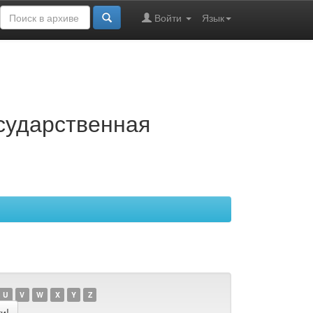
Войти
Язык
осударственная
U
V
W
X
Y
Z