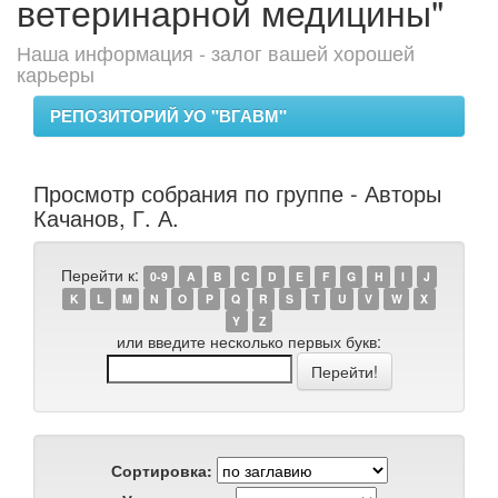
ветеринарной медицины"
Наша информация - залог вашей хорошей
карьеры
РЕПОЗИТОРИЙ УО "ВГАВМ"
Просмотр собрания по группе - Авторы
Качанов, Г. А.
Перейти к:
0-9
A
B
C
D
E
F
G
H
I
J
K
L
M
N
O
P
Q
R
S
T
U
V
W
X
Y
Z
или введите несколько первых букв:
Сортировка: