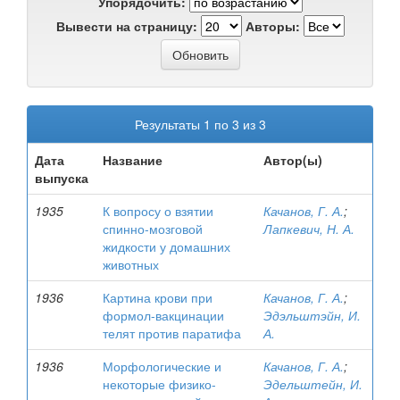
Упорядочить:
Вывести на страницу:
Авторы:
Результаты 1 по 3 из 3
Дата
Название
Автор(ы)
выпуска
1935
К вопросу о взятии
Качанов, Г. А.
;
спинно-мозговой
Лапкевич, Н. А.
жидкости у домашних
животных
1936
Картина крови при
Качанов, Г. А.
;
формол-вакцинации
Эдэльштэйн, И.
телят против паратифа
А.
1936
Морфологические и
Качанов, Г. А.
;
некоторые физико-
Эдельштейн, И.