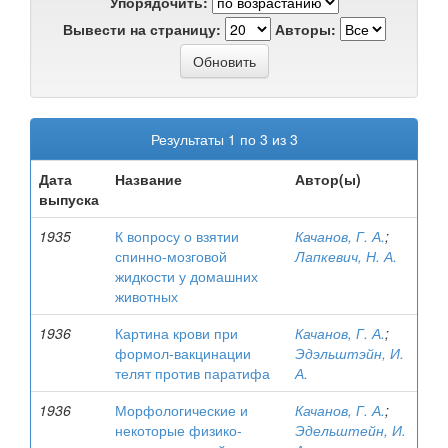
Упорядочить:
Вывести на страницу:
Авторы:
Результаты 1 по 3 из 3
Дата
Название
Автор(ы)
выпуска
1935
К вопросу о взятии
Качанов, Г. А.
;
спинно-мозговой
Лапкевич, Н. А.
жидкости у домашних
животных
1936
Картина крови при
Качанов, Г. А.
;
формол-вакцинации
Эдэльштэйн, И.
телят против паратифа
А.
1936
Морфологические и
Качанов, Г. А.
;
некоторые физико-
Эдельштейн, И.