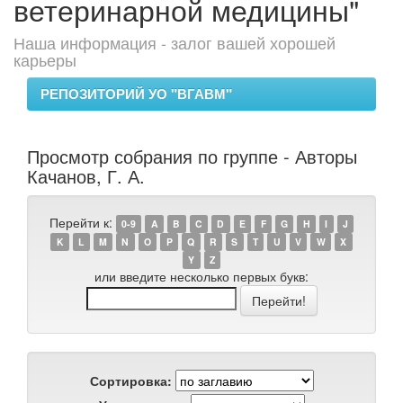
ветеринарной медицины"
Наша информация - залог вашей хорошей
карьеры
РЕПОЗИТОРИЙ УО "ВГАВМ"
Просмотр собрания по группе - Авторы
Качанов, Г. А.
Перейти к:
0-9
A
B
C
D
E
F
G
H
I
J
K
L
M
N
O
P
Q
R
S
T
U
V
W
X
Y
Z
или введите несколько первых букв:
Сортировка: