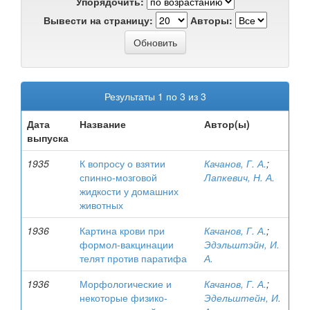
Упорядочить:
Вывести на страницу:
Авторы:
Результаты 1 по 3 из 3
Дата
Название
Автор(ы)
выпуска
1935
К вопросу о взятии
Качанов, Г. А.
;
спинно-мозговой
Лапкевич, Н. А.
жидкости у домашних
животных
1936
Картина крови при
Качанов, Г. А.
;
формол-вакцинации
Эдэльштэйн, И.
телят против паратифа
А.
1936
Морфологические и
Качанов, Г. А.
;
некоторые физико-
Эдельштейн, И.