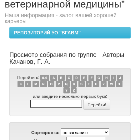
ветеринарной медицины"
Наша информация - залог вашей хорошей
карьеры
РЕПОЗИТОРИЙ УО "ВГАВМ"
Просмотр собрания по группе - Авторы
Качанов, Г. А.
Перейти к:
0-9
A
B
C
D
E
F
G
H
I
J
K
L
M
N
O
P
Q
R
S
T
U
V
W
X
Y
Z
или введите несколько первых букв:
Сортировка: