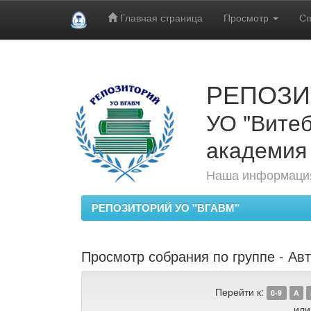
Главная страница
Просмотр
Сп
Skip
navigation
РЕПОЗИ
УО "Витеб
академия
Наша информация
РЕПОЗИТОРИЙ УО "ВГАВМ"
Просмотр собрания по группе - Ав
Перейти к:
0-9
A
или