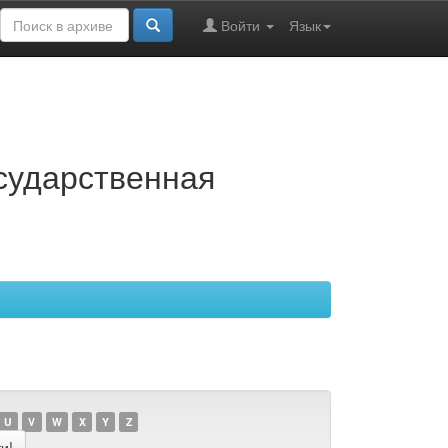
Войти
Язык
осударственная
U
V
W
X
Y
Z