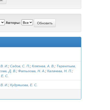
Авторы:
В. И.
;
Седов, С. П.
;
Кляпнев, А. В.
;
Терентьев,
ова, Д. В.
;
Фатыхова, Н. А.
;
Калачева, Н. П.
;
Е. С.
В. И.
;
Кудряшова, Е. С.