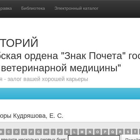
равка
Библиотека
Электронный каталог
ТОРИЙ
ская ордена "Знак Почета" г
 ветеринарной медицины"
 - залог вашей хорошей карьеры
торы Кудряшова, Е. С.
B
C
D
E
F
G
H
I
J
K
L
M
N
O
P
Q
R
S
T
 введите несколько первых букв: