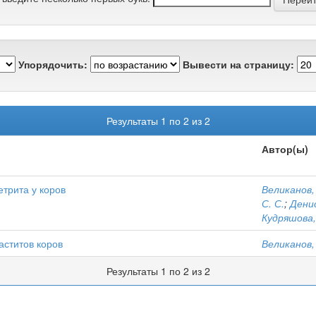
Упорядочить:
Вывести на страницу:
Результаты 1 по 2 из 2
Автор(ы)
трита у коров
Великанов, 
С. С.
;
Денис
Кудряшова, 
аститов коров
Великанов, 
Результаты 1 по 2 из 2