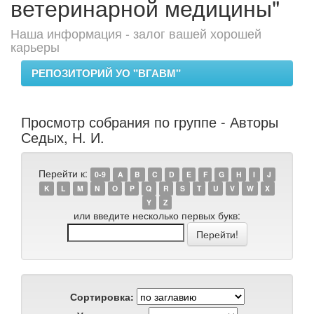
ветеринарной медицины"
Наша информация - залог вашей хорошей
карьеры
РЕПОЗИТОРИЙ УО "ВГАВМ"
Просмотр собрания по группе - Авторы
Седых, Н. И.
Перейти к:
0-9
A
B
C
D
E
F
G
H
I
J
K
L
M
N
O
P
Q
R
S
T
U
V
W
X
Y
Z
или введите несколько первых букв:
Сортировка: