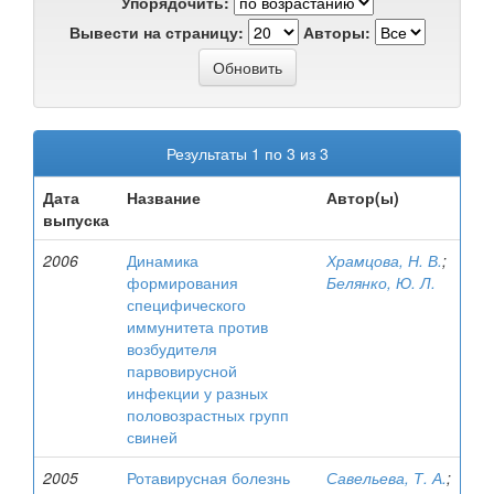
Упорядочить:
Вывести на страницу:
Авторы:
Результаты 1 по 3 из 3
Дата
Название
Автор(ы)
выпуска
2006
Динамика
Храмцова, Н. В.
;
формирования
Белянко, Ю. Л.
специфического
иммунитета против
возбудителя
парвовирусной
инфекции у разных
половозрастных групп
свиней
2005
Ротавирусная болезнь
Савельева, Т. А.
;