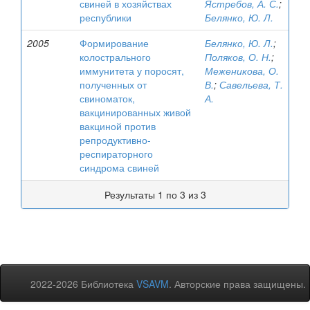
свиней в хозяйствах
Ястребов, А. С.
;
республики
Белянко, Ю. Л.
2005
Формирование
Белянко, Ю. Л.
;
колострального
Поляков, О. Н.
;
иммунитета у поросят,
Меженикова, О.
полученных от
В.
;
Савельева, Т.
свиноматок,
А.
вакцинированных живой
вакциной против
репродуктивно-
респираторного
синдрома свиней
Результаты 1 по 3 из 3
2022-2026 Библиотека
VSAVM
. Авторские права защищены.