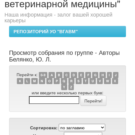
ветеринарной медицины"
Наша информация - залог вашей хорошей
карьеры
РЕПОЗИТОРИЙ УО "ВГАВМ"
Просмотр собрания по группе - Авторы
Белянко, Ю. Л.
Перейти к:
0-9
A
B
C
D
E
F
G
H
I
J
K
L
M
N
O
P
Q
R
S
T
U
V
W
X
Y
Z
или введите несколько первых букв:
Сортировка: