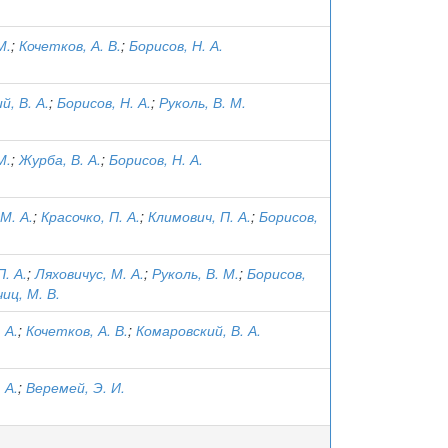
М.
;
Кочетков, А. В.
;
Борисов, Н. А.
й, В. А.
;
Борисов, Н. А.
;
Руколь, В. М.
М.
;
Журба, В. А.
;
Борисов, Н. А.
М. А.
;
Красочко, П. А.
;
Климович, П. А.
;
Борисов,
. А.
;
Ляховичус, М. А.
;
Руколь, В. М.
;
Борисов,
иц, М. В.
 А.
;
Кочетков, А. В.
;
Комаровский, В. А.
 А.
;
Веремей, Э. И.