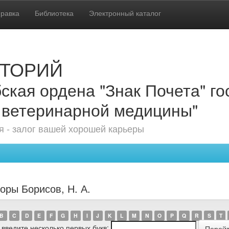
равка
Библиотека
Электронный каталог
ТОРИЙ
ская ордена "Знак Почета" г
 ветеринарной медицины"
 - залог вашей хорошей карьеры
оры Борисов, Н. А.
B
C
D
E
F
G
H
I
J
K
L
M
N
O
P
Q
R
S
T
 введите несколько первых букв: