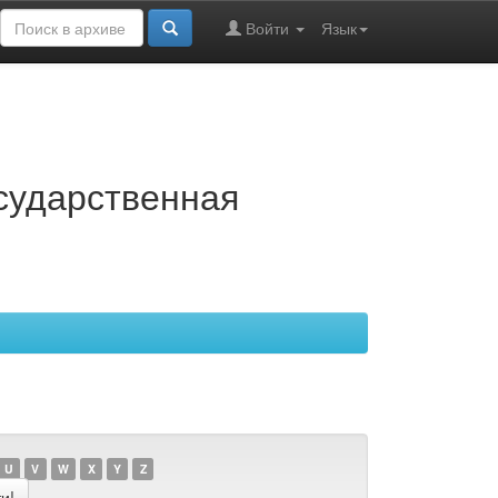
Войти
Язык
осударственная
U
V
W
X
Y
Z