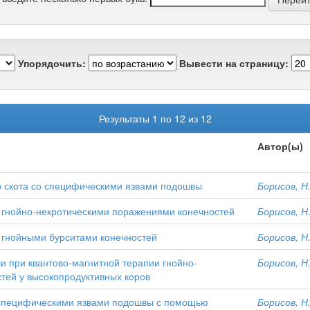
Упорядочить:
Вывести на страницу:
Результаты 1 по 12 из 12
Автор(ы)
го скота со специфическими язвами подошвы
Борисов, Н.
с гнойно-некротическими поражениями конечностей
Борисов, Н.
с гнойными бурситами конечностей
Борисов, Н.
и при квантово-магнитной терапии гнойно-
Борисов, Н.
тей у высокопродуктивных коров
о специфическими язвами подошвы с помощью
Борисов, Н.