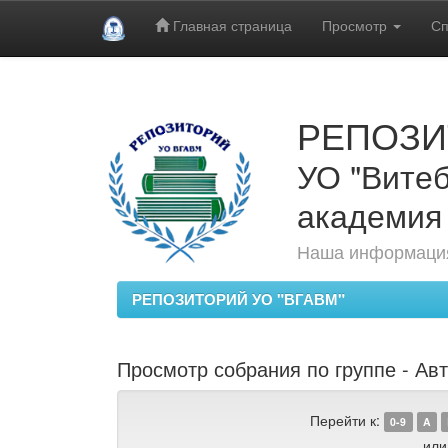
Главная страница
Просмотр
Сп
Skip
navigation
РЕПОЗИ
УО "Витеб
академия
Наша информация
РЕПОЗИТОРИЙ УО "ВГАВМ"
Просмотр собрания по группе - Авт
Перейти к:
0-9
A
или