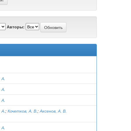
Авторы:
 А.
 А.
 А.
 А.
;
Кочетков, А. В.
;
Аксенов, А. В.
 А.