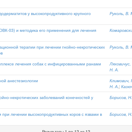
додерматитов у высокопродуктивного крупного
Руколь, В. 
ОВК-03) и методика его применения для лечения
Комаровски
ационной терапии при лечении гнойно-некротических
Руколь, В. 
ов
мплексе лечения собак с инфицированными ранами
Ляховичус, 
Н. А.
ной анестезиологии
Климович, П
Н. А.
;
Казюч
ойно-некротических заболеваний конечностей у
Борисов, Н.
 при лечении высокопродуктивных коров с язвами в
Борисов, Н.
Результаты 1 по 12 из 12