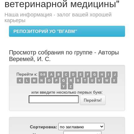
ветеринарной медицины"
Наша информация - залог вашей хорошей
карьеры
РЕПОЗИТОРИЙ УО "ВГАВМ"
Просмотр собрания по группе - Авторы
Веремей, И. С.
Перейти к:
0-9
A
B
C
D
E
F
G
H
I
J
K
L
M
N
O
P
Q
R
S
T
U
V
W
X
Y
Z
или введите несколько первых букв:
Сортировка: