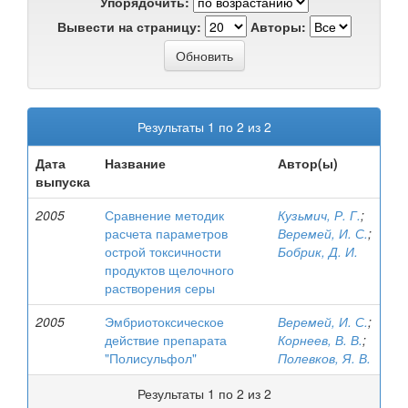
Упорядочить:
Вывести на страницу:
Авторы:
Результаты 1 по 2 из 2
Дата
Название
Автор(ы)
выпуска
2005
Сравнение методик
Кузьмич, Р. Г.
;
расчета параметров
Веремей, И. С.
;
острой токсичности
Бобрик, Д. И.
продуктов щелочного
растворения серы
2005
Эмбриотоксическое
Веремей, И. С.
;
действие препарата
Корнеев, В. В.
;
"Полисульфол"
Полевков, Я. В.
Результаты 1 по 2 из 2