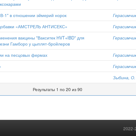
оксокарами
НВ-1" в отношении эймерий норок
Герасимчик,
 добавки «АМСТРЕЛЬ АНТИСЕКС»
Герасимчик,
менения вакцины "Вакситек HVT+IBD" для
Герасимчик,
езни Гамборо у цыплят-бройлеров
ии на песцовых фермах
Герасимчик,
р
Герасимчик,
Зыбина, О.
Результаты 1 по 20 из 90
2022-