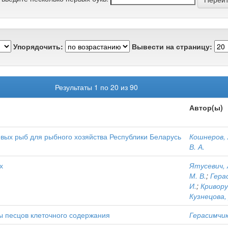
Упорядочить:
Вывести на страницу:
Результаты 1 по 20 из 90
Автор(ы)
вых рыб для рыбного хозяйства Республики Беларусь
Кошнеров, 
В. А.
х
Ятусевич, 
М. В.
;
Герас
И.
;
Криворуч
Кузнецова, 
 песцов клеточного содержания
Герасимчик,