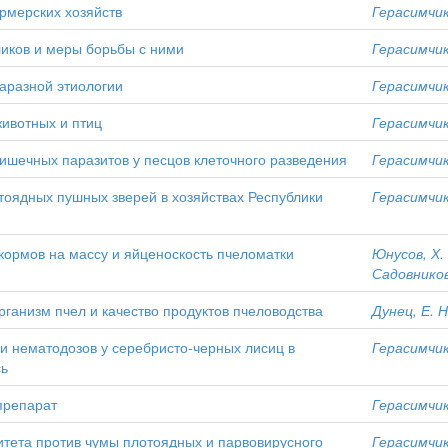
рмерских хозяйств
Герасимчик,
иков и меры борьбы с ними
Герасимчик,
аразной этиологии
Герасимчик,
животных и птиц
Герасимчик,
ишечных паразитов у песцов клеточного разведения
Герасимчик,
тоядных пушных зверей в хозяйствах Республики
Герасимчик,
ормов на массу и яйценоскость пчеломатки
Юнусов, Х. 
Садовников
ганизм пчел и качество продуктов пчеловодства
Дунец, Е. Н
и нематодозов у серебристо-черных лисиц в
Герасимчик,
сь
препарат
Герасимчик,
тета против чумы плотоядных и парвовирусного
Герасимчик,