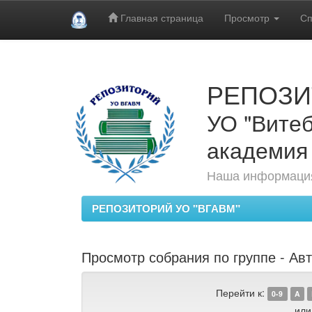
Главная страница
Просмотр
Сп
Skip
navigation
РЕПОЗИ
УО "Витеб
академия
Наша информация
РЕПОЗИТОРИЙ УО "ВГАВМ"
Просмотр собрания по группе - Авт
Перейти к:
0-9
A
или