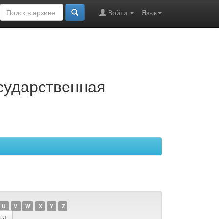
Войти
Язык
осударственная
U
V
W
X
Y
Z