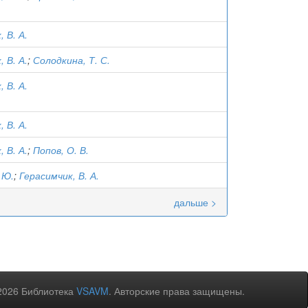
 В. А.
 В. А.
;
Солодкина, Т. С.
 В. А.
 В. А.
 В. А.
;
Попов, О. В.
 Ю.
;
Герасимчик, В. А.
дальше >
2026 Библиотека
VSAVM
. Авторские права защищены.