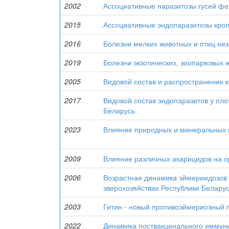
2002
Ассоциативные паразитозы гусей фе
2015
Ассоциативные эндопаразитозы крол
2016
Болезни мелких животных и птиц нез
2019
Болезни экзотических, зоопарковых 
2005
Видовой состав и распространение к
2017
Видовой состав эндопаразитов у пло
Беларусь
2023
Влияние природных и минеральных к
2009
Влияние различных акарицидов на ор
2006
Возрастная динамика эймериидозов 
зверохозяйствах Республики Белару
2003
Гитин - новый противоэймериозный 
2022
Динамика поствакцинального иммуни