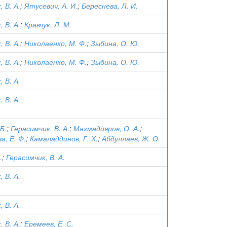
 В. А.
;
Ятусевич, А. И.
;
Береснева, Л. И.
 В. А.
;
Кравчук, Л. М.
 В. А.
;
Николаенко, М. Ф.
;
Зыбина, О. Ю.
 В. А.
;
Николаенко, М. Ф.
;
Зыбина, О. Ю.
 В. А.
 В. А.
Б.
;
Герасимчик, В. А.
;
Махмадияров, О. А.
;
а, Е. Ф.
;
Камаладдинов, Г. Х.
;
Абдуллаев, Ж. О.
.
;
Герасимчик, В. А.
 В. А.
 В. А.
 В. А.
;
Еремеев, Е. С.