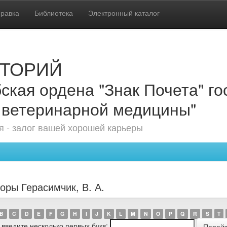
равка
Библиотека
Электронный каталог
ТОРИЙ
ская ордена "Знак Почета" г
 ветеринарной медицины"
 - залог вашей хорошей карьеры
оры Герасимчик, В. А.
B
C
D
E
F
G
H
I
J
K
L
M
N
O
P
Q
R
S
T
 введите несколько первых букв: