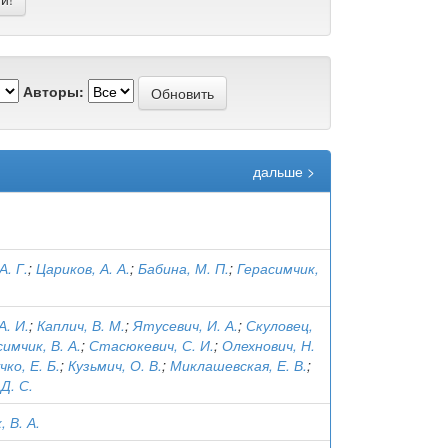
Авторы:
дальше >
А. Г.
;
Цариков, А. А.
;
Бабина, М. П.
;
Герасимчик,
А. И.
;
Каплич, В. М.
;
Ятусевич, И. А.
;
Скуловец,
имчик, В. А.
;
Стасюкевич, С. И.
;
Олехнович, Н.
ко, Е. Б.
;
Кузьмич, О. В.
;
Миклашевская, Е. В.
;
Д. С.
 В. А.