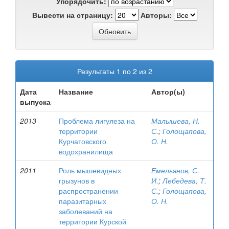
Упорядочить:
Вывести на страницу:
Авторы:
Результаты 1 по 2 из 2
Дата
Название
Автор(ы)
выпуска
2013
Проблема лигулеза на
Малышева, Н.
территории
С.
;
Голощапова,
Курчатовского
О. Н.
водохранилища
2011
Роль мышевидных
Емельянов, С.
грызунов в
И.
;
Лебедева, Т.
распространении
С.
;
Голощапова,
паразитарных
О. Н.
заболеваний на
территории Курской