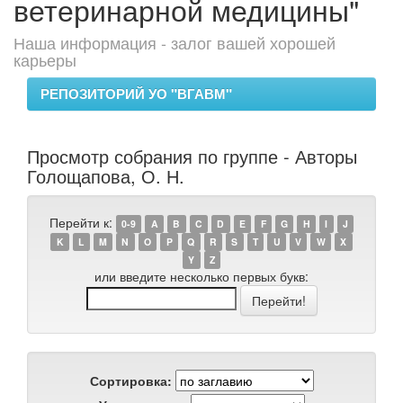
ветеринарной медицины"
Наша информация - залог вашей хорошей
карьеры
РЕПОЗИТОРИЙ УО "ВГАВМ"
Просмотр собрания по группе - Авторы
Голощапова, О. Н.
Перейти к:
0-9
A
B
C
D
E
F
G
H
I
J
K
L
M
N
O
P
Q
R
S
T
U
V
W
X
Y
Z
или введите несколько первых букв:
Сортировка: