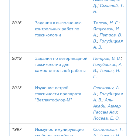
Д.
;
Смаглей, Т.
Н.
2016
Задания к выполнению
Толкач, Н. Г.
;
контрольных работ по
Ятусевич, И.
токсикологии
А.
;
Петров, В.
В.
;
Голубицкая,
А. В.
2019
Задания по ветеринарной
Петров, В. В.
;
токсикологии для
Голубицкая, А.
самостоятельной работы
В.
;
Толкач, Н.
Г.
2013
Изучение острой
Гласкович, А.
токсичности препарата
А.
;
Голубицкая,
"Ветлактофлор-М"
А. В.
;
Аль-
Акаби, Аамер
Рассам Али
;
Лосева, Е. О.
1997
Иммуностимулирующие
Сосновская, Т.
свойства изамбена
А.
;
Толкач, Н.