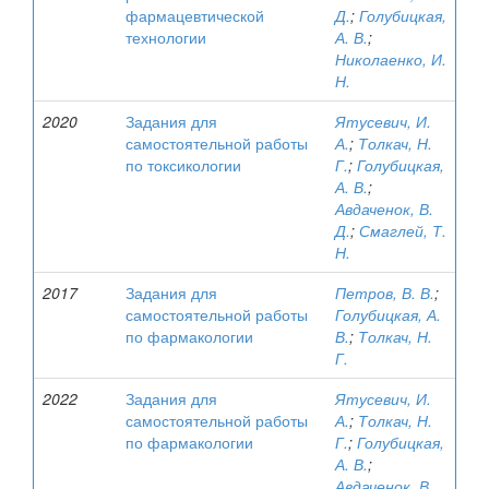
фармацевтической
Д.
;
Голубицкая,
технологии
А. В.
;
Николаенко, И.
Н.
2020
Задания для
Ятусевич, И.
самостоятельной работы
А.
;
Толкач, Н.
по токсикологии
Г.
;
Голубицкая,
А. В.
;
Авдаченок, В.
Д.
;
Смаглей, Т.
Н.
2017
Задания для
Петров, В. В.
;
самостоятельной работы
Голубицкая, А.
по фармакологии
В.
;
Толкач, Н.
Г.
2022
Задания для
Ятусевич, И.
самостоятельной работы
А.
;
Толкач, Н.
по фармакологии
Г.
;
Голубицкая,
А. В.
;
Авдаченок, В.