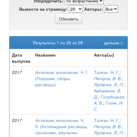
Упорядочить:
Вывести на страницу:
Авторы:
Результаты 1 по 20 из 28
дальше >
Дата
Название
Автор(ы)
выпуска
2017
Аптечная технология. Ч. I.
Толкач, Н. Г.
;
(Порошки, сборы,
Петров, В. В.
;
растворы)
Яромчик, Я. П.
;
Авдаченок, В.
Д.
;
Голубицкая,
А. В.
;
Голяк, Н.
С.
2017
Аптечная технология. Ч.
Толкач, Н. Г.
;
IІ. (Коллоидные растворы,
Петров, В. В.
;
суспензии, эмульсии,
Яромчик, Я. П.
;