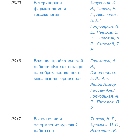
2020
Ветеринарная
Ятусевич, И.
фармакология и
А.
;
Толкач, Н.
токсикология
Г.
;
Авдаченок,
В. Д.
;
Голубицкая, А.
В.
;
Петров, В.
В.
;
Титович, Л.
В.
;
Смаглей, Т.
Н.
2013
Влияние пробиотической
Гласкович, А.
добавки «Ветлактофлор»
А.
;
на доброкачественность
Капитонова,
мяса цыплят-бройлеров
Е. А.
;
Аль
Акаби Аамер
Рассам Али
;
Голубицкая, А.
В.
;
Пахомов, П.
И.
2017
Выполнение и
Толкач, Н. Г.
;
оформление курсовой
Яромчик, Я. П.
;
работы по
Авдаченок, В.