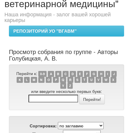
ветеринарной медицины"
Наша информация - залог вашей хорошей
карьеры
РЕПОЗИТОРИЙ УО "ВГАВМ"
Просмотр собрания по группе - Авторы
Голубицкая, А. В.
Перейти к:
0-9
A
B
C
D
E
F
G
H
I
J
K
L
M
N
O
P
Q
R
S
T
U
V
W
X
Y
Z
или введите несколько первых букв:
Сортировка: