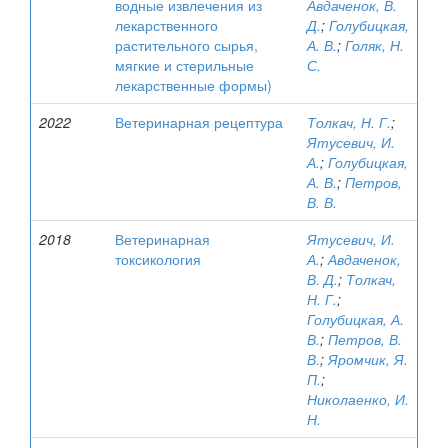
водные извлечения из
Авдаченок, В.
лекарственного
Д.
;
Голубицкая,
растительного сырья,
А. В.
;
Голяк, Н.
мягкие и стерильные
С.
лекарственные формы)
2022
Ветеринарная рецептура
Толкач, Н. Г.
;
Ятусевич, И.
А.
;
Голубицкая,
А. В.
;
Петров,
В. В.
2018
Ветеринарная
Ятусевич, И.
токсикология
А.
;
Авдаченок,
В. Д.
;
Толкач,
Н. Г.
;
Голубицкая, А.
В.
;
Петров, В.
В.
;
Яромчик, Я.
П.
;
Николаенко, И.
Н.