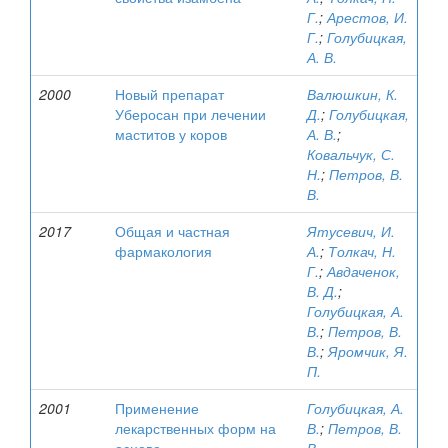
Г.
;
Арестов, И.
Г.
;
Голубицкая,
А. В.
2000
Новый препарат
Валюшкин, К.
Уберосан при лечении
Д.
;
Голубицкая,
маститов у коров
А. В.
;
Ковальчук, С.
Н.
;
Петров, В.
В.
2017
Общая и частная
Ятусевич, И.
фармакология
А.
;
Толкач, Н.
Г.
;
Авдаченок,
В. Д.
;
Голубицкая, А.
В.
;
Петров, В.
В.
;
Яромчик, Я.
П.
2001
Применение
Голубицкая, А.
лекарственных форм на
В.
;
Петров, В.