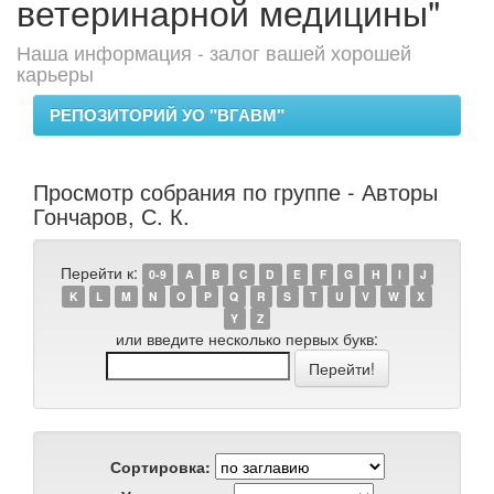
ветеринарной медицины"
Наша информация - залог вашей хорошей
карьеры
РЕПОЗИТОРИЙ УО "ВГАВМ"
Просмотр собрания по группе - Авторы
Гончаров, С. К.
Перейти к:
0-9
A
B
C
D
E
F
G
H
I
J
K
L
M
N
O
P
Q
R
S
T
U
V
W
X
Y
Z
или введите несколько первых букв:
Сортировка: