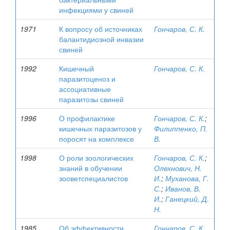
инфекциями у свиней
1971
К вопросу об источниках
Гончаров, С. К.
балантидиозной инвазии
свиней
1992
Кишечный
Гончаров, С. К.
паразитоценоз и
ассоциативные
паразитозы свиней
1996
О профилактике
Гончаров, С. К.
;
кишечных паразитозов у
Филиппенко, П.
поросят на комплексе
В.
1998
О роли зоологических
Гончаров, С. К.
;
знаний в обучении
Олехнович, Н.
зооветспециалистов
И.
;
Муханова, Г.
С.
;
Иванов, В.
И.
;
Ганецкий, Д.
Н.
1985
Об эффективности
Гончаров, С. К.