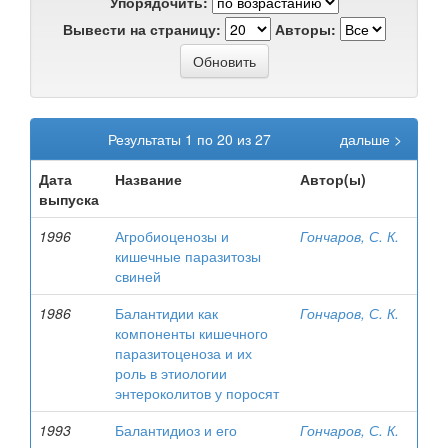
Упорядочить:
Вывести на страницу:
Авторы:
Результаты 1 по 20 из 27
дальше >
Дата
Название
Автор(ы)
выпуска
1996
Агробиоценозы и
Гончаров, С. К.
кишечные паразитозы
свиней
1986
Балантидии как
Гончаров, С. К.
компоненты кишечного
паразитоценоза и их
роль в этиологии
энтероколитов у поросят
1993
Балантидиоз и его
Гончаров, С. К.