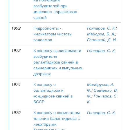
возбудителей при
кишечных паразитозах
свиней
1992
Гидробионты -
Гончаров, С. К.
;
индикаторы чистоты
Майоров, Б. А.
;
водоемов
Ганецкий, Д. Н.
1972
К вопросу выживаемости
Гончаров, С. К.
возбудителя
балантидиоза свиней в
свинарниках и выгульных
двориках
1974
К вопросу о
Мандрусов, А.
балантидиозе и
Ф.
;
Савченко, В.
кокцидиозе свиней в
Ф.
;
Гончаров, С.
БССР
К.
1970
К вопросу о совместном
Гончаров, С. К.
течении балантидиоза с
некоторыми
бактериальными