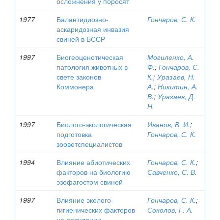
осложнения у поросят
1977
Балантидиозно-
Гончаров, С. К.
аскаридозная инвазия
свиней в БССР
1997
Биогеоценотическая
Могиленко, А.
патология животных в
Ф.
;
Гончаров, С.
свете законов
К.
;
Уразаев, Н.
Коммонера
А.
;
Никитин, А.
В.
;
Уразаев, Д.
Н.
1997
Биолого-экологическая
Иванов, В. И.
;
подготовка
Гончаров, С. К.
зооветспециалистов
1994
Влияние абиотических
Гончаров, С. К.
;
факторов на биологию
Савченко, С. В.
эзофагостом свиней
1997
Влияние эколого-
Гончаров, С. К.
;
гигиенических факторов
Соколов, Г. А.
на популяции