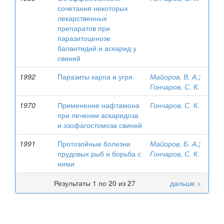
сочетания некоторых
лекарственных
препаратов при
паразитоценозе
балантидий и аскарид у
свиней
1992
Паразиты карпа и угря
Майоров, В. А.
;
Гончаров, С. К.
1970
Применение нафтамона
Гончаров, С. К.
при лечении аскаридоза
и эзофагостомоза свиней
1991
Протозойные болезни
Майоров, Б. А.
;
прудовых рыб и борьба с
Гончаров, С. К.
ними
Результаты 1 по 20 из 27
дальше >