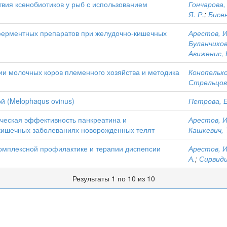
вия ксенобиотиков у рыб с использованием
Гончарова, 
Я. Р.
;
Бисен
ерментных препаратов при желудочно-кишечных
Арестов, И
Буланчиков
Авиженис, 
ии молочных коров племенного хозяйства и методика
Конопелько
Стрельцова
й (Melophaqus ovinus)
Петрова, Е
ческая эффективность панкреатина и
Арестов, И
кишечных заболеваниях новорожденных телят
Кашкевич, Т
омплексной профилактике и терапии диспепсии
Арестов, И
А.
;
Сирвиди
Результаты 1 по 10 из 10