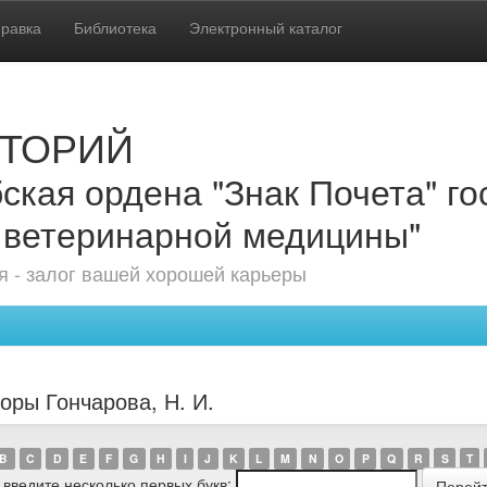
равка
Библиотека
Электронный каталог
ТОРИЙ
ская ордена "Знак Почета" г
 ветеринарной медицины"
 - залог вашей хорошей карьеры
оры Гончарова, Н. И.
B
C
D
E
F
G
H
I
J
K
L
M
N
O
P
Q
R
S
T
 введите несколько первых букв: