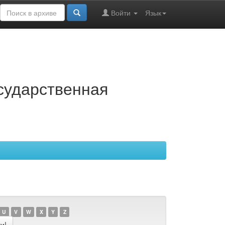
Войти
Язык
осударственная
U
V
W
X
Y
Z