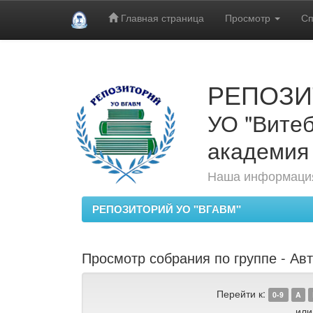
Главная страница
Просмотр
Сп
Skip
navigation
РЕПОЗИ
УО "Витеб
академия
Наша информация
РЕПОЗИТОРИЙ УО "ВГАВМ"
Просмотр собрания по группе - Авт
Перейти к:
0-9
A
или