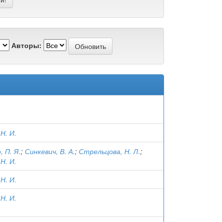
Авторы:
Н. И.
, П. Я.
;
Синкевич, В. А.
;
Стрельцова, Н. Л.
;
Н. И.
Н. И.
Н. И.