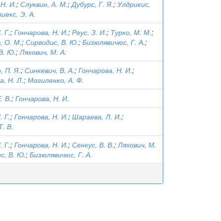
Н. И.
;
Слуквин, А. М.
;
Дубурс, Г. Я.
;
Улдрикис,
иекс, Э. А.
. Г.
;
Гончарова, Н. И.
;
Реус, З. И.
;
Турко, М. М.
;
, О. М.
;
Сирвидис, В. Ю.
;
Бизюлявичюс, Г. А.
;
В. Ю.
;
Ляхович, М. А.
, П. Я.
;
Синкевич, В. А.
;
Гончарова, Н. И.
;
, Н. Л.
;
Могиленко, А. Ф.
. В.
;
Гончарова, Н. И.
. Г.
;
Гончарова, Н. И.
;
Шараева, Л. И.
;
. В.
. Г.
;
Гончарова, Н. И.
;
Сенкус, В. В.
;
Ляхович, М.
с, В. Ю.
;
Бизюлявичюс, Г. А.