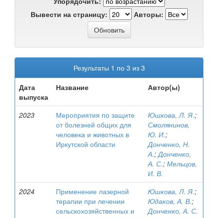
Упорядочить:
Вывести на страницу:
Авторы:
Результаты 1 по 3 из 3
Дата
Название
Автор(ы)
выпуска
2023
Мероприятия по защите
Юшкова, Л. Я.
;
от болезней общих для
Смолянинов,
человека и животных в
Ю. И.
;
Иркутской области
Донченко, Н.
А.
;
Донченко,
А. С.
;
Мельцов,
И. В.
2024
Применение лазерной
Юшкова, Л. Я.
;
терапии при лечении
Юдаков, А. В.
;
сельскохозяйственных и
Донченко, А. С.