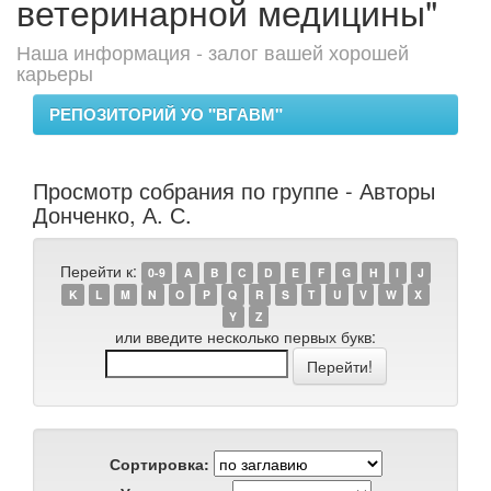
ветеринарной медицины"
Наша информация - залог вашей хорошей
карьеры
РЕПОЗИТОРИЙ УО "ВГАВМ"
Просмотр собрания по группе - Авторы
Донченко, А. С.
Перейти к:
0-9
A
B
C
D
E
F
G
H
I
J
K
L
M
N
O
P
Q
R
S
T
U
V
W
X
Y
Z
или введите несколько первых букв:
Сортировка: