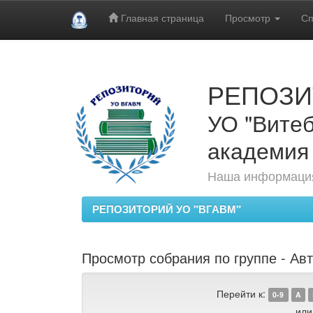
Главная страница
Просмотр
Сп
Skip
navigation
РЕПОЗИ
УО "Витеб
академия
Наша информация
РЕПОЗИТОРИЙ УО "ВГАВМ"
Просмотр собрания по группе - Авт
Перейти к:
0-9
A
или