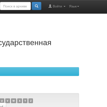
Войти
Язык
осударственная
U
V
W
X
Y
Z