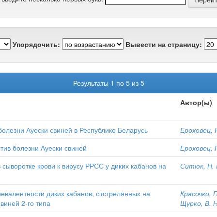
Упорядочить:
Вывести на страницу:
Результаты 1 по 5 из 5
Автор(ы)
болезни Ауески свиней в Республике Беларусь
Ероховец, 
тив болезни Ауески свиней
Ероховец, 
сыворотке крови к вирусу РРСС у диких кабанов на
Ситюк, Н. 
евалентности диких кабанов, отстрелянных на
Красочко, П
виней 2-го типа
Щурко, В. Н