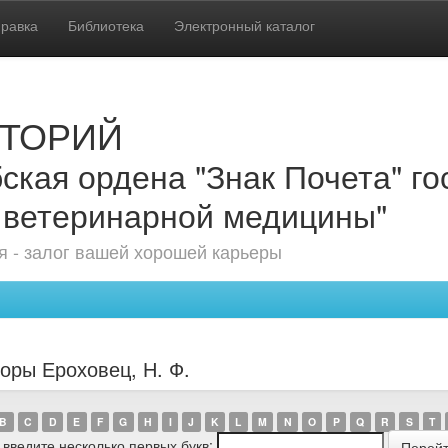
равка
Библиотека
Электронный каталог
ТОРИЙ
ская ордена "Знак Почета" г
 ветеринарной медицины"
 - залог вашей хорошей карьеры
оры Ероховец, Н. Ф.
B
C
D
E
F
G
H
I
J
K
L
M
N
O
P
Q
R
S
T
 введите несколько первых букв: