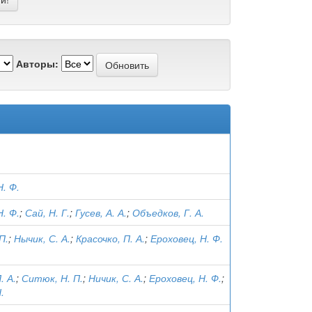
Авторы:
Н. Ф.
Н. Ф.
;
Сай, Н. Г.
;
Гусев, А. А.
;
Объедков, Г. А.
П.
;
Нычик, С. А.
;
Красочко, П. А.
;
Ероховец, Н. Ф.
. А.
;
Ситюк, Н. П.
;
Ничик, С. А.
;
Ероховец, Н. Ф.
;
.