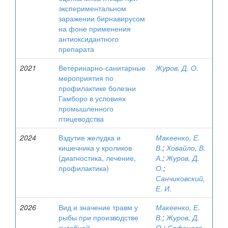
экспериментальном
заражении бирнавирусом
на фоне применения
антиоксидантного
препарата
2021
Ветеринарно-санитарные
Журов, Д. О.
мероприятия по
профилактике болезни
Гамборо в условиях
промышленного
птицеводства
2024
Вздутие желудка и
Макеенко, Е.
кишечника у кроликов
В.
;
Ховайло, В.
(диагностика, лечение,
А.
;
Журов, Д.
профилактика)
О.
;
Санчиковский,
Е. И.
2026
Вид и значение травм у
Макеенко, Е.
рыбы при производстве
В.
;
Журов, Д.
судебной
О.
;
Сафонова,