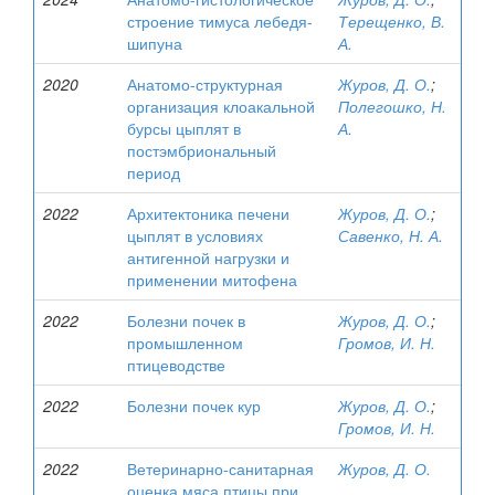
строение тимуса лебедя-
Терещенко, В.
шипуна
А.
2020
Анатомо-структурная
Журов, Д. О.
;
организация клоакальной
Полегошко, Н.
бурсы цыплят в
А.
постэмбриональный
период
2022
Архитектоника печени
Журов, Д. О.
;
цыплят в условиях
Савенко, Н. А.
антигенной нагрузки и
применении митофена
2022
Болезни почек в
Журов, Д. О.
;
промышленном
Громов, И. Н.
птицеводстве
2022
Болезни почек кур
Журов, Д. О.
;
Громов, И. Н.
2022
Ветеринарно-санитарная
Журов, Д. О.
оценка мяса птицы при