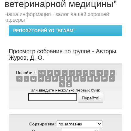
ветеринарной медицины"
Наша информация - залог вашей хорошей
карьеры
РЕПОЗИТОРИЙ УО "ВГАВМ"
Просмотр собрания по группе - Авторы
Журов, Д. О.
Перейти к:
0-9
A
B
C
D
E
F
G
H
I
J
K
L
M
N
O
P
Q
R
S
T
U
V
W
X
Y
Z
или введите несколько первых букв:
Сортировка: