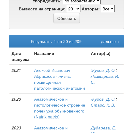
Упорядочить:
Вывести на страницу:
Авторы:
Результаты 1 по 20 из 209
дальше >
Дата
Название
Автор(ы)
выпуска
2021
Алексей Иванович
Журов, Д. О.
;
Абрикосов - жизнь,
Ложкарева, И.
посвященная
С.
патологической анатомии
2023
Анатомическое и
Журов, Д. О.
;
гистологическое строение
Старс, К. В.
почек ужа обыкновенного
(Natrix natrix)
2023
Анатомическое и
Дударева, Е.