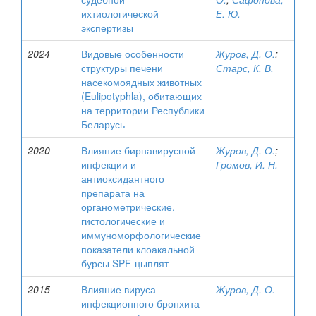
ихтиологической
Е. Ю.
экспертизы
2024
Видовые особенности
Журов, Д. О.
;
структуры печени
Старс, К. В.
насекомоядных животных
(Eulipotyphla), обитающих
на территории Республики
Беларусь
2020
Влияние бирнавирусной
Журов, Д. О.
;
инфекции и
Громов, И. Н.
антиоксидантного
препарата на
органометрические,
гистологические и
иммуноморфологические
показатели клоакальной
бурсы SPF-цыплят
2015
Влияние вируса
Журов, Д. О.
инфекционного бронхита