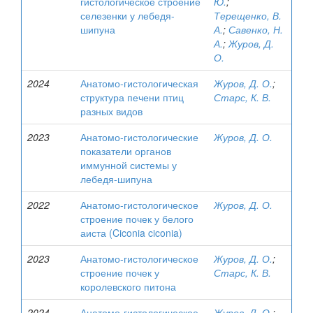
гистологическое строение
Ю.
;
селезенки у лебедя-
Терещенко, В.
шипуна
А.
;
Савенко, Н.
А.
;
Журов, Д.
О.
2024
Анатомо-гистологическая
Журов, Д. О.
;
структура печени птиц
Старс, К. В.
разных видов
2023
Анатомо-гистологические
Журов, Д. О.
показатели органов
иммунной системы у
лебедя-шипуна
2022
Анатомо-гистологическое
Журов, Д. О.
строение почек у белого
аиста (Ciconia ciconia)
2023
Анатомо-гистологическое
Журов, Д. О.
;
строение почек у
Старс, К. В.
королевского питона
2024
Анатомо-гистологическое
Журов, Д. О.
;