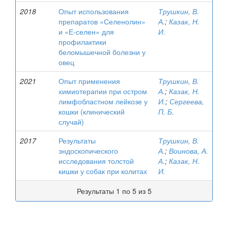
2018
Опыт использования
Трушкин, В.
препаратов «Селенолин»
А.
;
Казак, Н.
и «Е-селен» для
И.
профилактики
беломышечной болезни у
овец
2021
Опыт применения
Трушкин, В.
химиотерапии при остром
А.
;
Казак, Н.
лимфобластном лейкозе у
И.
;
Сергеева,
кошки (клинический
П. Б.
случай)
2017
Результаты
Трушкин, В.
эндоскопического
А.
;
Воинова, А.
исследования толстой
А.
;
Казак, Н.
кишки у собак при колитах
И.
Результаты 1 по 5 из 5