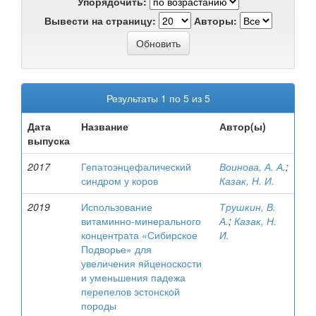
Упорядочить:
Вывести на страницу:
Авторы:
Результаты 1 по 5 из 5
Дата
Название
Автор(ы)
выпуска
2017
Гепатоэнцефалический
Воинова, А. А.
;
синдром у коров
Казак, Н. И.
2019
Использование
Трушкин, В.
витаминно-минерального
А.
;
Казак, Н.
концентрата «Сибирское
И.
Подворье» для
увеличения яйценоскости
и уменьшения падежа
перепелов эстонской
породы