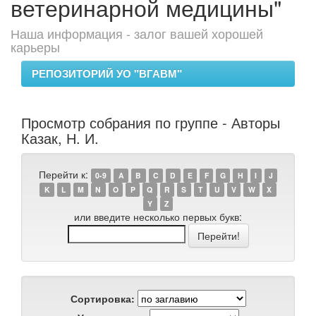
ветеринарной медицины"
Наша информация - залог вашей хорошей
карьеры
РЕПОЗИТОРИЙ УО "ВГАВМ"
Просмотр собрания по группе - Авторы
Казак, Н. И.
Перейти к:
0-9
A
B
C
D
E
F
G
H
I
J
K
L
M
N
O
P
Q
R
S
T
U
V
W
X
Y
Z
или введите несколько первых букв:
Сортировка: