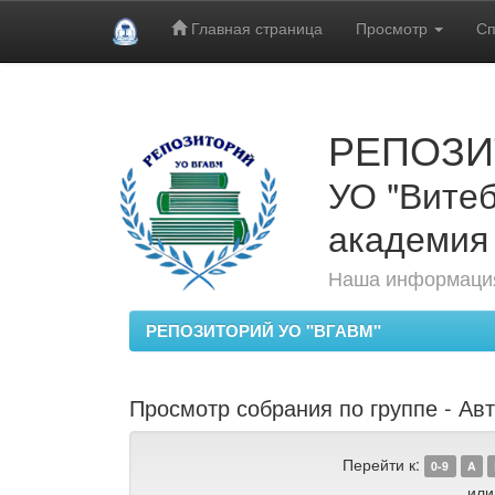
Главная страница
Просмотр
Сп
Skip
navigation
РЕПОЗИ
УО "Витеб
академия
Наша информация
РЕПОЗИТОРИЙ УО "ВГАВМ"
Просмотр собрания по группе - Авт
Перейти к:
0-9
A
или