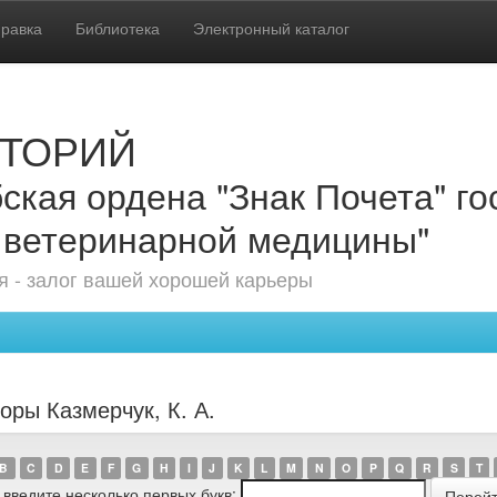
равка
Библиотека
Электронный каталог
ТОРИЙ
ская ордена "Знак Почета" г
 ветеринарной медицины"
 - залог вашей хорошей карьеры
оры Казмерчук, К. А.
B
C
D
E
F
G
H
I
J
K
L
M
N
O
P
Q
R
S
T
 введите несколько первых букв: