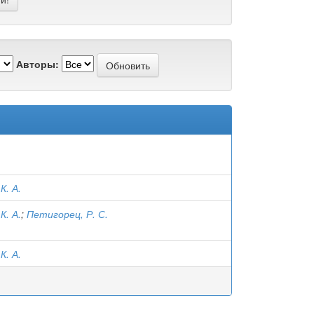
Авторы:
К. А.
К. А.
;
Петигорец, Р. С.
К. А.