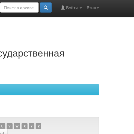
Войти
Язык
осударственная
U
V
W
X
Y
Z