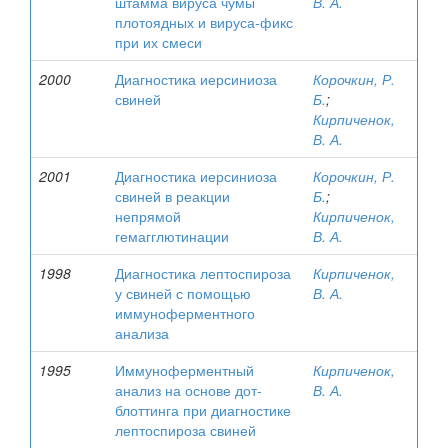
штамма вируса чумы
В. А.
плотоядных и вируса-фикс
при их смеси
2000
Диагностика иерсиниоза
Корочкин, Р.
свиней
Б.
;
Кирпиченок,
В. А.
2001
Диагностика иерсиниоза
Корочкин, Р.
свиней в реакции
Б.
;
непрямой
Кирпиченок,
гемагглютинации
В. А.
1998
Диагностика лептоспироза
Кирпиченок,
у свиней с помощью
В. А.
иммуноферментного
анализа
1995
Иммуноферментный
Кирпиченок,
анализ на основе дот-
В. А.
блоттинга при диагностике
лептоспироза свиней