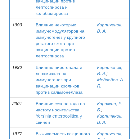
вакцинации против
лептоспироза и
колибактериоза
1993
Влияние некоторых
Кирпиченок,
иммуномодуляторов на
В. А.
иммуногенез у крупного
рогатого скота при
вакцинации против
лептоспироза
1990
Влияние пирогенала и
Кирпиченок,
левамизола на
В. А.
;
иммуногенез при
Медведев, А.
вакцинации кроликов
П.
против сальмонеллеза
2001
Влияние сезона года на
Корочкин, Р.
частоту носительства
Б.
;
Yersinia enterocolitica у
Кирпиченок,
свиней
В. А.
1977
Выживаемость вакцинного
Кирпиченок,