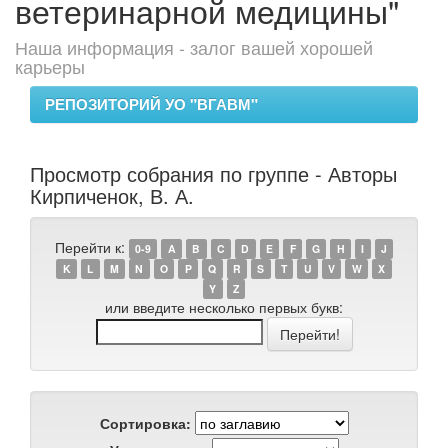
ветеринарной медицины"
Наша информация - залог вашей хорошей
карьеры
РЕПОЗИТОРИЙ УО "ВГАВМ"
Просмотр собрания по группе - Авторы
Кирпиченок, В. А.
Перейти к:
0-9
A
B
C
D
E
F
G
H
I
J
K
L
M
N
O
P
Q
R
S
T
U
V
W
X
Y
Z
или введите несколько первых букв:
Сортировка: