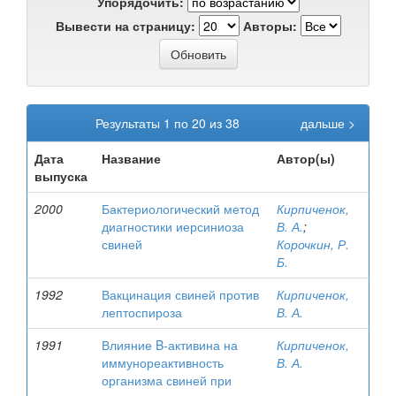
Упорядочить:
Вывести на страницу:
Авторы:
Результаты 1 по 20 из 38
дальше >
Дата
Название
Автор(ы)
выпуска
2000
Бактериологический метод
Кирпиченок,
диагностики иерсиниоза
В. А.
;
свиней
Корочкин, Р.
Б.
1992
Вакцинация свиней против
Кирпиченок,
лептоспироза
В. А.
1991
Влияние B-активина на
Кирпиченок,
иммунореактивность
В. А.
организма свиней при