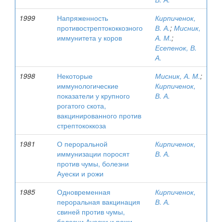
1999
Напряженность
Кирпиченок,
противострептококкозного
В. А.
;
Мисник,
иммунитета у коров
А. М.
;
Есепенок, В.
А.
1998
Некоторые
Мисник, А. М.
;
иммунологические
Кирпиченок,
показатели у крупного
В. А.
рогатого скота,
вакцинированного против
стрептококкоза
1981
О пероральной
Кирпиченок,
иммунизации поросят
В. А.
против чумы, болезни
Ауески и рожи
1985
Одновременная
Кирпиченок,
пероральная вакцинация
В. А.
свиней против чумы,
болезни Ауески и рожи