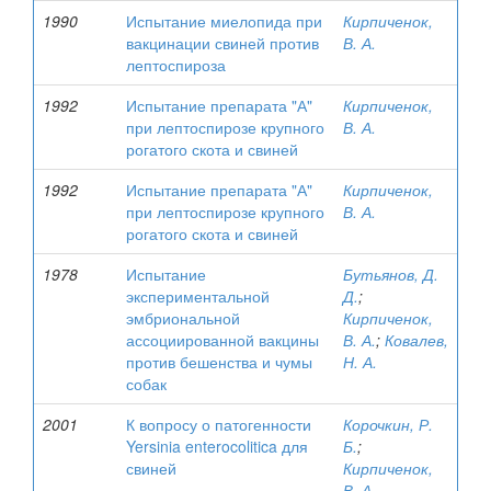
1990
Испытание миелопида при
Кирпиченок,
вакцинации свиней против
В. А.
лептоспироза
1992
Испытание препарата "А"
Кирпиченок,
при лептоспирозе крупного
В. А.
рогатого скота и свиней
1992
Испытание препарата "А"
Кирпиченок,
при лептоспирозе крупного
В. А.
рогатого скота и свиней
1978
Испытание
Бутьянов, Д.
экспериментальной
Д.
;
эмбриональной
Кирпиченок,
ассоциированной вакцины
В. А.
;
Ковалев,
против бешенства и чумы
Н. А.
собак
2001
К вопросу о патогенности
Корочкин, Р.
Yersinia enterocolitica для
Б.
;
свиней
Кирпиченок,
В. А.