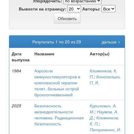
Упорядочить:
Вывести на страницу:
Авторы:
Результаты 1 по 20 из 29
дальше >
Дата
Название
Автор(ы)
выпуска
1984
Аэрозоли
Клименков, К.
иммуностимуляторов в
П.
;
Конопелько,
комплексной терапии
П. Я.
телят, больных острой
бронхопневмонией
2025
Безопасность
Курилович, А.
жизнедеятельности
М.
;
Наумов, А.
человека. Радиационная
Д.
;
Клименков,
безопасность
К. П.
;
Петроченко, И.