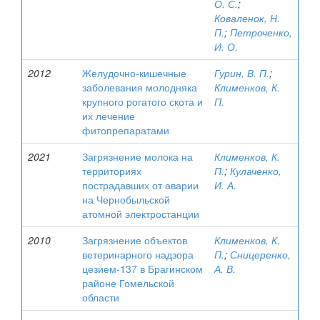
О. С.
;
Коваленок, Н.
П.
;
Петроченко,
И. О.
2012
Желудочно-кишечные
Гурин, В. П.
;
заболевания молодняка
Клименков, К.
крупного рогатого скота и
П.
их лечение
фитопрепаратами
2021
Загрязнение молока на
Клименков, К.
территориях
П.
;
Кулаченко,
пострадавших от аварии
И. А.
на Чернобыльской
атомной электростанции
2010
Загрязнение объектов
Клименков, К.
ветеринарного надзора
П.
;
Сницеренко,
цезием-137 в Брагинском
А. В.
районе Гомельской
области