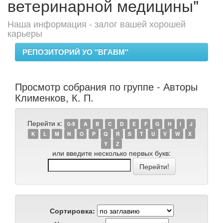
ветеринарной медицины"
Наша информация - залог вашей хорошей
карьеры
РЕПОЗИТОРИЙ УО "ВГАВМ"
Просмотр собрания по группе - Авторы
Клименков, К. П.
Перейти к:
0-9
A
B
C
D
E
F
G
H
I
J
K
L
M
N
O
P
Q
R
S
T
U
V
W
X
Y
Z
или введите несколько первых букв:
Сортировка: