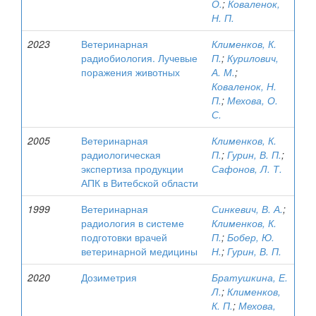
О.
;
Коваленок,
Н. П.
2023
Ветеринарная
Клименков, К.
радиобиология. Лучевые
П.
;
Курилович,
поражения животных
А. М.
;
Коваленок, Н.
П.
;
Мехова, О.
С.
2005
Ветеринарная
Клименков, К.
радиологическая
П.
;
Гурин, В. П.
;
экспертиза продукции
Сафонов, Л. Т.
АПК в Витебской области
1999
Ветеринарная
Синкевич, В. А.
;
радиология в системе
Клименков, К.
подготовки врачей
П.
;
Бобер, Ю.
ветеринарной медицины
Н.
;
Гурин, В. П.
2020
Дозиметрия
Братушкина, Е.
Л.
;
Клименков,
К. П.
;
Мехова,