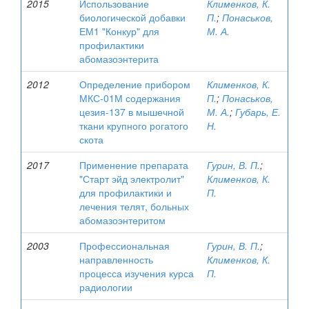
2015
Использование
Клименков, К.
биологической добавки
П.
;
Понаськов,
ЕМ1 "Конкур" для
М. А.
профилактики
абомазоэнтерита
2012
Определение прибором
Клименков, К.
МКС-01М содержания
П.
;
Понаськов,
цезия-137 в мышечной
М. А.
;
Губарь, Е.
ткани крупного рогатого
Н.
скота
2017
Применение препарата
Гурин, В. П.
;
"Старт эйд электролит"
Клименков, К.
для профилактики и
П.
лечения телят, больных
абомазоэнтеритом
2003
Профессиональная
Гурин, В. П.
;
направленность
Клименков, К.
процесса изучения курса
П.
радиологии