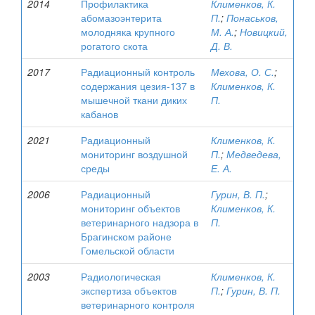
2014
Профилактика
Клименков, К.
абомазоэнтерита
П.
;
Понаськов,
молодняка крупного
М. А.
;
Новицкий,
рогатого скота
Д. В.
2017
Радиационный контроль
Мехова, О. С.
;
содержания цезия-137 в
Клименков, К.
мышечной ткани диких
П.
кабанов
2021
Радиационный
Клименков, К.
мониторинг воздушной
П.
;
Медведева,
среды
Е. А.
2006
Радиационный
Гурин, В. П.
;
мониторинг объектов
Клименков, К.
ветеринарного надзора в
П.
Брагинском районе
Гомельской области
2003
Радиологическая
Клименков, К.
экспертиза объектов
П.
;
Гурин, В. П.
ветеринарного контроля