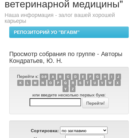
ветеринарной медицины"
Наша информация - залог вашей хорошей
карьеры
РЕПОЗИТОРИЙ УО "ВГАВМ"
Просмотр собрания по группе - Авторы
Кондратьев, Ю. Н.
Перейти к:
0-9
A
B
C
D
E
F
G
H
I
J
K
L
M
N
O
P
Q
R
S
T
U
V
W
X
Y
Z
или введите несколько первых букв:
Сортировка: