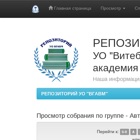
Главная страница
Просмотр
Сп
Skip
navigation
РЕПОЗИ
УО "Витеб
академия
Наша информация
РЕПОЗИТОРИЙ УО "ВГАВМ"
Просмотр собрания по группе - Авт
Перейти к:
0-9
A
или