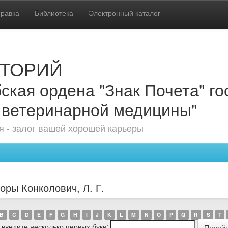
равка
Библиотека
Электронный каталог
ТОРИЙ
ская ордена "Знак Почета" г
 ветеринарной медицины"
 - залог вашей хорошей карьеры
оры Конколович, Л. Г.
B
C
D
E
F
G
H
I
J
K
L
M
N
O
P
Q
R
S
T
 введите несколько первых букв: