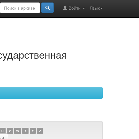
Войти
Язык
осударственная
U
V
W
X
Y
Z