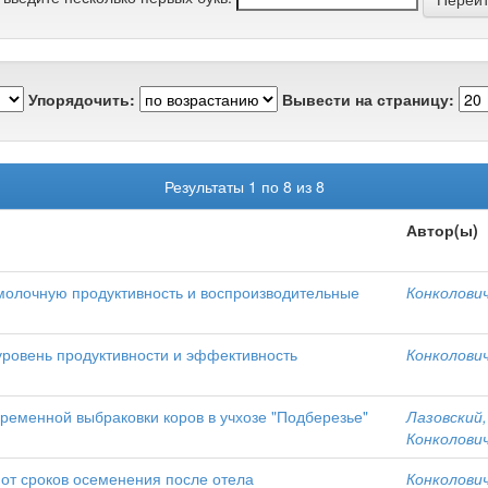
Упорядочить:
Вывести на страницу:
Результаты 1 по 8 из 8
Автор(ы)
 молочную продуктивность и воспроизводительные
Конколович,
уровень продуктивности и эффективность
Конколович,
ременной выбраковки коров в учхозе "Подберезье"
Лазовский, 
Конколович,
 от сроков осеменения после отела
Конколович,