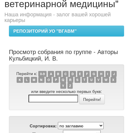
ветеринарной медицины"
Наша информация - залог вашей хорошей
карьеры
РЕПОЗИТОРИЙ УО "ВГАВМ"
Просмотр собрания по группе - Авторы
Кульбицкий, И. В.
Перейти к:
0-9
A
B
C
D
E
F
G
H
I
J
K
L
M
N
O
P
Q
R
S
T
U
V
W
X
Y
Z
или введите несколько первых букв:
Сортировка: