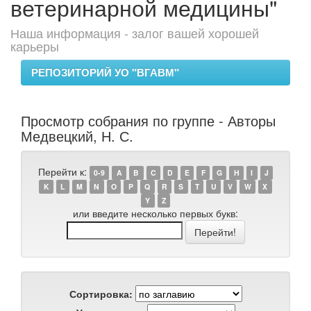
ветеринарной медицины"
Наша информация - залог вашей хорошей
карьеры
РЕПОЗИТОРИЙ УО "ВГАВМ"
Просмотр собрания по группе - Авторы
Медвецкий, Н. С.
Перейти к:
0-9
A
B
C
D
E
F
G
H
I
J
K
L
M
N
O
P
Q
R
S
T
U
V
W
X
Y
Z
или введите несколько первых букв:
Сортировка: