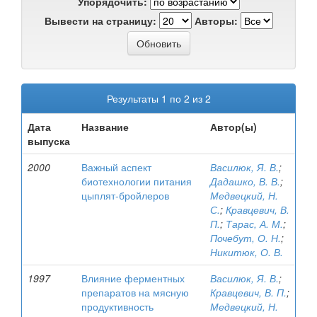
Упорядочить:
Вывести на страницу:
Авторы:
Результаты 1 по 2 из 2
Дата
Название
Автор(ы)
выпуска
2000
Важный аспект
Василюк, Я. В.
;
биотехнологии питания
Дадашко, В. В.
;
цыплят-бройлеров
Медвецкий, Н.
С.
;
Кравцевич, В.
П.
;
Тарас, А. М.
;
Почебут, О. Н.
;
Никитюк, О. В.
1997
Влияние ферментных
Василюк, Я. В.
;
препаратов на мясную
Кравцевич, В. П.
;
продуктивность
Медвецкий, Н.