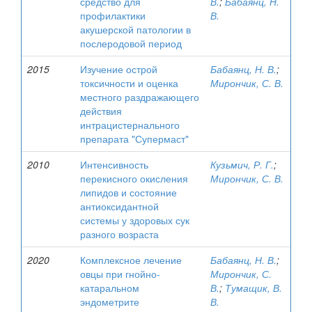
средство для
В.
;
Бабаянц, Н.
профилактики
В.
акушерской патологии в
послеродовой период
2015
Изучение острой
Бабаянц, Н. В.
;
токсичности и оценка
Мирончик, С. В.
местного раздражающего
действия
интрацистернального
препарата "Супермаст"
2010
Интенсивность
Кузьмич, Р. Г.
;
перекисного окисления
Мирончик, С. В.
липидов и состояние
антиоксидантной
системы у здоровых сук
разного возраста
2020
Комплексное лечение
Бабаянц, Н. В.
;
овцы при гнойно-
Мирончик, С.
катаральном
В.
;
Тумащик, В.
эндометрите
В.