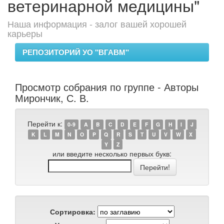
ветеринарной медицины"
Наша информация - залог вашей хорошей
карьеры
РЕПОЗИТОРИЙ УО "ВГАВМ"
Просмотр собрания по группе - Авторы
Мирончик, С. В.
Перейти к:
0-9
A
B
C
D
E
F
G
H
I
J
K
L
M
N
O
P
Q
R
S
T
U
V
W
X
Y
Z
или введите несколько первых букв:
Сортировка: