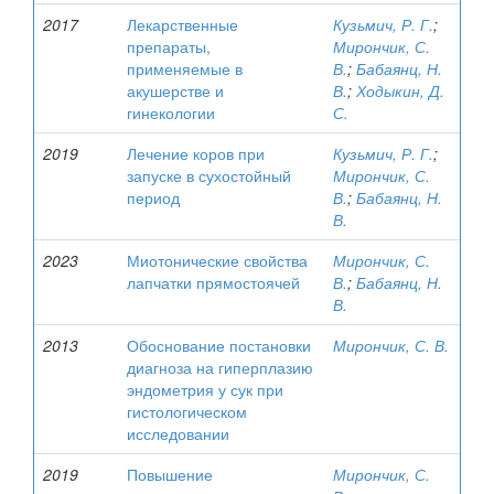
2017
Лекарственные
Кузьмич, Р. Г.
;
препараты,
Мирончик, С.
применяемые в
В.
;
Бабаянц, Н.
акушерстве и
В.
;
Ходыкин, Д.
гинекологии
С.
2019
Лечение коров при
Кузьмич, Р. Г.
;
запуске в сухостойный
Мирончик, С.
период
В.
;
Бабаянц, Н.
В.
2023
Миотонические свойства
Мирончик, С.
лапчатки прямостоячей
В.
;
Бабаянц, Н.
В.
2013
Обоснование постановки
Мирончик, С. В.
диагноза на гиперплазию
эндометрия у сук при
гистологическом
исследовании
2019
Повышение
Мирончик, С.