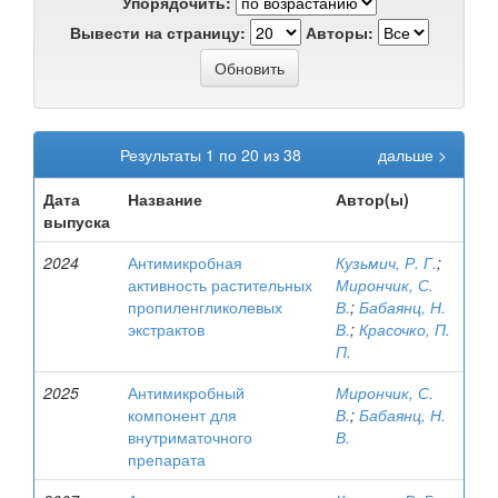
Упорядочить:
Вывести на страницу:
Авторы:
Результаты 1 по 20 из 38
дальше >
Дата
Название
Автор(ы)
выпуска
2024
Антимикробная
Кузьмич, Р. Г.
;
активность растительных
Мирончик, С.
пропиленгликолевых
В.
;
Бабаянц, Н.
экстрактов
В.
;
Красочко, П.
П.
2025
Антимикробный
Мирончик, С.
компонент для
В.
;
Бабаянц, Н.
внутриматочного
В.
препарата