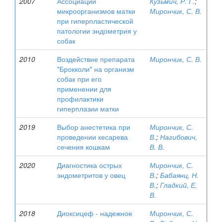
2007
Ассоциации
Кузьмич, Р. Г.
;
микроорганизмов матки
Мирончик, С. В.
при гиперпластической
патологии эндометрия у
собак
2010
Воздействие препарата
Мирончик, С. В.
"Брокколи" на организм
собак при его
применении для
профилактики
гиперплазии матки
2019
Выбор анестетика при
Мирончик, С.
проведении кесарева
В.
;
Нагибович,
сечения кошкам
В. В.
2020
Диагностика острых
Мирончик, С.
эндометритов у овец
В.
;
Бабаянц, Н.
В.
;
Гладкий, Е.
В.
2018
Диоксицеф - надежное
Мирончик, С.