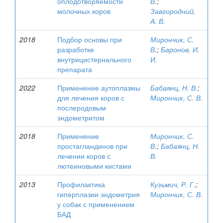
оплодотворяемости
В.
;
молочных коров
Завгородний,
А. В.
2018
Подбор основы при
Мирончик, С.
разработке
В.
;
Баронов, И.
внутрицистернального
И.
препарата
2022
Применение аутоплазмы
Бабаянц, Н. В.
;
для лечения коров с
Мирончик, С. В.
послеродовым
эндометритом
2018
Применение
Мирончик, С.
простагландинов при
В.
;
Бабаянц, Н.
лечении коров с
В.
лютеиновыми кистами
2013
Профилактика
Кузьмич, Р. Г.
;
гиперплазии эндометрия
Мирончик, С. В.
у собак с применением
БАД