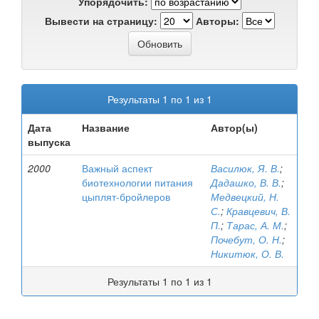
Упорядочить:
Вывести на страницу:
Авторы:
Результаты 1 по 1 из 1
Дата
Название
Автор(ы)
выпуска
2000
Важный аспект
Василюк, Я. В.
;
биотехнологии питания
Дадашко, В. В.
;
цыплят-бройлеров
Медвецкий, Н.
С.
;
Кравцевич, В.
П.
;
Тарас, А. М.
;
Почебут, О. Н.
;
Никитюк, О. В.
Результаты 1 по 1 из 1