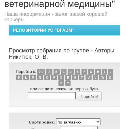
ветеринарной медицины"
Наша информация - залог вашей хорошей
карьеры
РЕПОЗИТОРИЙ УО "ВГАВМ"
Просмотр собрания по группе - Авторы
Никитюк, О. В.
Перейти к:
0-9
A
B
C
D
E
F
G
H
I
J
K
L
M
N
O
P
Q
R
S
T
U
V
W
X
Y
Z
или введите несколько первых букв:
Сортировка: