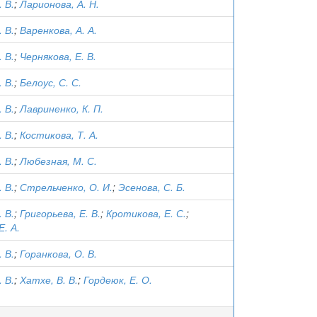
 В.
;
Ларионова, А. Н.
 В.
;
Варенкова, А. А.
 В.
;
Чернякова, Е. В.
 В.
;
Белоус, С. С.
 В.
;
Лавриненко, К. П.
 В.
;
Костикова, Т. А.
 В.
;
Любезная, М. С.
 В.
;
Стрельченко, О. И.
;
Эсенова, С. Б.
 В.
;
Григорьева, Е. В.
;
Кротикова, Е. С.
;
Е. А.
 В.
;
Горанкова, О. В.
 В.
;
Хатхе, В. В.
;
Гордеюк, Е. О.