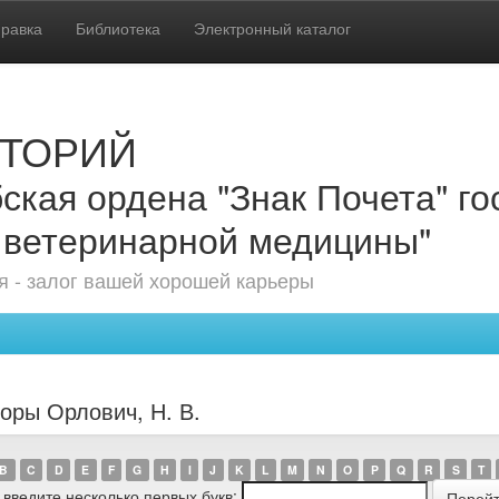
равка
Библиотека
Электронный каталог
ТОРИЙ
ская ордена "Знак Почета" г
 ветеринарной медицины"
 - залог вашей хорошей карьеры
оры Орлович, Н. В.
B
C
D
E
F
G
H
I
J
K
L
M
N
O
P
Q
R
S
T
 введите несколько первых букв: