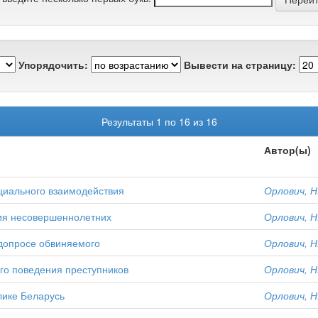
Упорядочить:
Вывести на страницу:
Результаты 1 по 16 из 16
Автор(ы)
оциального взаимодействия
Орлович, Н.
ия несовершеннолетних
Орлович, Н.
 допросе обвиняемого
Орлович, Н.
ого поведения преступников
Орлович, Н.
лике Беларусь
Орлович, Н.