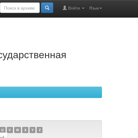
Войти
Язык
осударственная
U
V
W
X
Y
Z