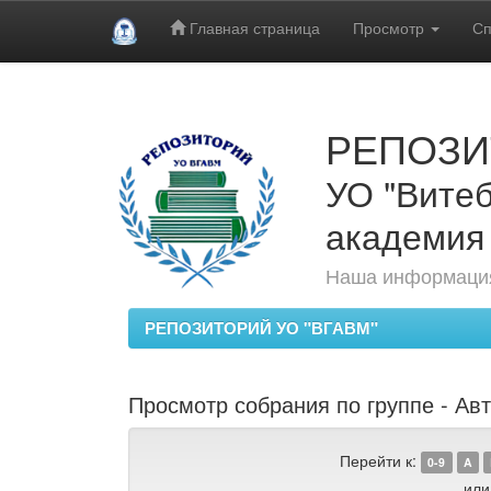
Главная страница
Просмотр
Сп
Skip
navigation
РЕПОЗИ
УО "Витеб
академия
Наша информация
РЕПОЗИТОРИЙ УО "ВГАВМ"
Просмотр собрания по группе - Авт
Перейти к:
0-9
A
или