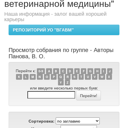
ветеринарной медицины"
Наша информация - залог вашей хорошей
карьеры
РЕПОЗИТОРИЙ УО "ВГАВМ"
Просмотр собрания по группе - Авторы
Панова, В. О.
Перейти к:
0-9
A
B
C
D
E
F
G
H
I
J
K
L
M
N
O
P
Q
R
S
T
U
V
W
X
Y
Z
или введите несколько первых букв:
Сортировка: