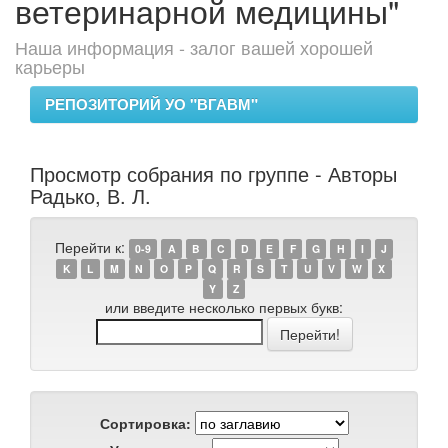
ветеринарной медицины"
Наша информация - залог вашей хорошей
карьеры
РЕПОЗИТОРИЙ УО "ВГАВМ"
Просмотр собрания по группе - Авторы
Радько, В. Л.
Перейти к:
0-9
A
B
C
D
E
F
G
H
I
J
K
L
M
N
O
P
Q
R
S
T
U
V
W
X
Y
Z
или введите несколько первых букв:
Сортировка: