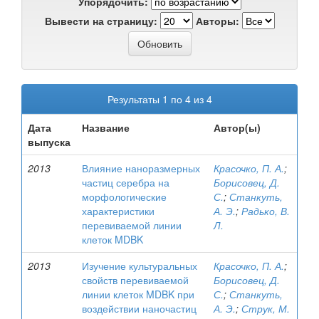
Упорядочить:
Вывести на страницу:
Авторы:
Результаты 1 по 4 из 4
Дата
Название
Автор(ы)
выпуска
2013
Влияние наноразмерных
Красочко, П. А.
;
частиц серебра на
Борисовец, Д.
морфологические
С.
;
Станкуть,
характеристики
А. Э.
;
Радько, В.
перевиваемой линии
Л.
клеток MDBK
2013
Изучение культуральных
Красочко, П. А.
;
свойств перевиваемой
Борисовец, Д.
линии клеток MDBK при
С.
;
Станкуть,
воздействии наночастиц
А. Э.
;
Струк, М.