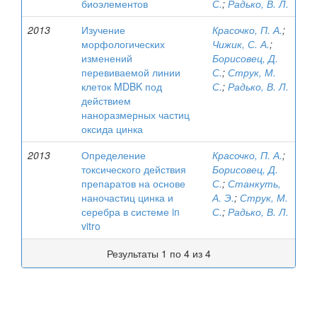
биоэлементов
С.
;
Радько, В. Л.
2013
Изучение
Красочко, П. А.
;
морфологических
Чижик, С. А.
;
изменений
Борисовец, Д.
перевиваемой линии
С.
;
Струк, М.
клеток MDBK под
С.
;
Радько, В. Л.
действием
наноразмерных частиц
оксида цинка
2013
Определение
Красочко, П. А.
;
токсического действия
Борисовец, Д.
препаратов на основе
С.
;
Станкуть,
наночастиц цинка и
А. Э.
;
Струк, М.
серебра в системе in
С.
;
Радько, В. Л.
vitro
Результаты 1 по 4 из 4