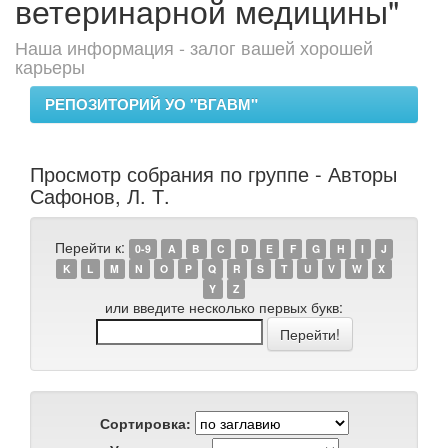
ветеринарной медицины"
Наша информация - залог вашей хорошей
карьеры
РЕПОЗИТОРИЙ УО "ВГАВМ"
Просмотр собрания по группе - Авторы
Сафонов, Л. Т.
Перейти к:
0-9
A
B
C
D
E
F
G
H
I
J
K
L
M
N
O
P
Q
R
S
T
U
V
W
X
Y
Z
или введите несколько первых букв:
Сортировка: