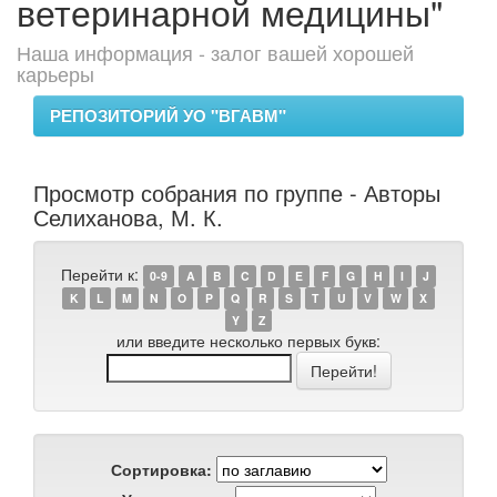
ветеринарной медицины"
Наша информация - залог вашей хорошей
карьеры
РЕПОЗИТОРИЙ УО "ВГАВМ"
Просмотр собрания по группе - Авторы
Селиханова, М. К.
Перейти к:
0-9
A
B
C
D
E
F
G
H
I
J
K
L
M
N
O
P
Q
R
S
T
U
V
W
X
Y
Z
или введите несколько первых букв:
Сортировка: