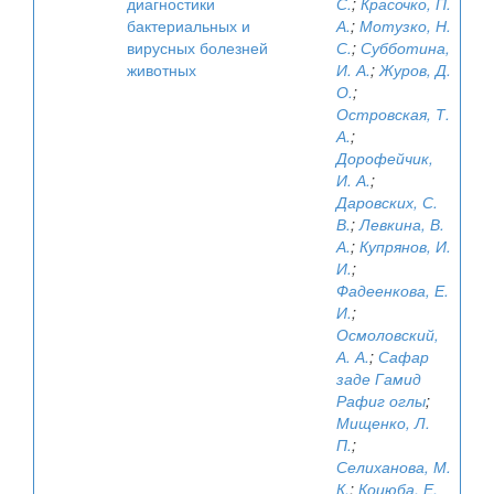
диагностики
С.
;
Красочко, П.
бактериальных и
А.
;
Мотузко, Н.
вирусных болезней
С.
;
Субботина,
животных
И. А.
;
Журов, Д.
О.
;
Островская, Т.
А.
;
Дорофейчик,
И. А.
;
Даровских, С.
В.
;
Левкина, В.
А.
;
Купрянов, И.
И.
;
Фадеенкова, Е.
И.
;
Осмоловский,
А. А.
;
Сафар
заде Гамид
Рафиг оглы
;
Мищенко, Л.
П.
;
Селиханова, М.
К.
;
Коцюба, Е.