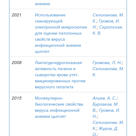
анемии
2021
Использование
Селиханова, М.
сканирующей
К.
;
Громов, И.
электронной микроскопии
Н.
;
Скротская,
для оценки патогенных
К. В.
свойств вируса
инфекционной анемии
цыплят
2008
Лактатдегидрогеназная
Громова, Л. Н.
;
активность печени и
Селиханова, М.
сыворотки крови утят,
К.
вакцинированных против
вирусного гепатита
2015
Молекулярно-
Алиев, А. С.
;
биологические свойства
Бурлаков, М.
вируса инфекционной
В.
;
Громов, И.
анемии цыплят
Н.
;
Селиханова, М.
К.
;
Журов, Д.
О.
;