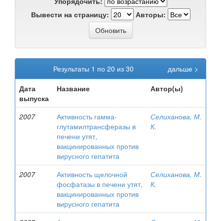
Упорядочить:
Вывести на страницу:
Авторы:
Результаты 1 по 20 из 30
дальше >
Дата
Название
Автор(ы)
выпуска
2007
Активность гамма-
Селиханова, М.
глутамилтрансферазы в
К.
печени утят,
вакцинированных против
вирусного гепатита
2007
Активность щелочной
Селиханова, М.
фосфатазы в печени утят,
К.
вакцинированных против
вирусного гепатита