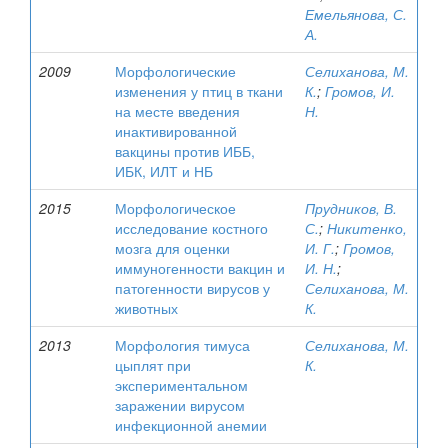
Емельянова, С.
А.
2009
Морфологические
Селиханова, М.
изменения у птиц в ткани
К.
;
Громов, И.
на месте введения
Н.
инактивированной
вакцины против ИББ,
ИБК, ИЛТ и НБ
2015
Морфологическое
Прудников, В.
исследование костного
С.
;
Никитенко,
мозга для оценки
И. Г.
;
Громов,
иммуногенности вакцин и
И. Н.
;
патогенности вирусов у
Селиханова, М.
животных
К.
2013
Морфология тимуса
Селиханова, М.
цыплят при
К.
экспериментальном
заражении вирусом
инфекционной анемии