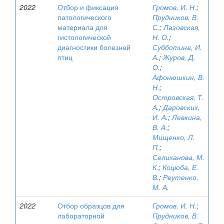
2022
Отбор и фиксация
Громов, И. Н.
;
патологического
Прудников, В.
материала для
С.
;
Лазовская,
гистологической
Н. О.
;
диагностики болезней
Субботина, И.
птиц
А.
;
Журов, Д.
О.
;
Афонюшкин, В.
Н.
;
Островская, Т.
А.
;
Даровских,
И. А.
;
Левкина,
В. А.
;
Мищенко, Л.
П.
;
Селиханова, М.
К.
;
Коцюба, Е.
В.
;
Реутенко,
М. А.
2022
Отбор образцов для
Громов, И. Н.
;
лабораторной
Прудников, В.