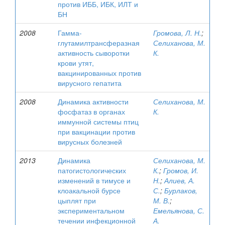
против ИББ, ИБК, ИЛТ и
БН
2008
Гамма-
Громова, Л. Н.
;
глутамилтрансферазная
Селиханова, М.
активность сыворотки
К.
крови утят,
вакцинированных против
вирусного гепатита
2008
Динамика активности
Селиханова, М.
фосфатаз в органах
К.
иммунной системы птиц
при вакцинации против
вирусных болезней
2013
Динамика
Селиханова, М.
патогистологических
К.
;
Громов, И.
изменений в тимусе и
Н.
;
Алиев, А.
клоакальной бурсе
С.
;
Бурлаков,
цыплят при
М. В.
;
экспериментальном
Емельянова, С.
течении инфекционной
А.