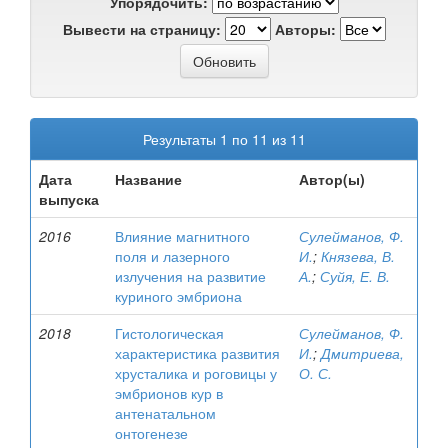
Упорядочить:
Вывести на страницу:
Авторы:
Результаты 1 по 11 из 11
Дата
Название
Автор(ы)
выпуска
2016
Влияние магнитного
Сулейманов, Ф.
поля и лазерного
И.
;
Князева, В.
излучения на развитие
А.
;
Суйя, Е. В.
куриного эмбриона
2018
Гистологическая
Сулейманов, Ф.
характеристика развития
И.
;
Дмитриева,
хрусталика и роговицы у
О. С.
эмбрионов кур в
антенатальном
онтогенезе