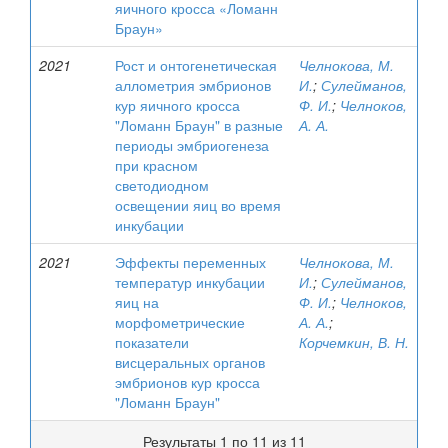
яичного кросса «Ломанн
Браун»
2021
Рост и онтогенетическая
Челнокова, М.
аллометрия эмбрионов
И.
;
Сулейманов,
кур яичного кросса
Ф. И.
;
Челноков,
"Ломанн Браун" в разные
А. А.
периоды эмбриогенеза
при красном
светодиодном
освещении яиц во время
инкубации
2021
Эффекты переменных
Челнокова, М.
температур инкубации
И.
;
Сулейманов,
яиц на
Ф. И.
;
Челноков,
морфометрические
А. А.
;
показатели
Корчемкин, В. Н.
висцеральных органов
эмбрионов кур кросса
"Ломанн Браун"
Результаты 1 по 11 из 11