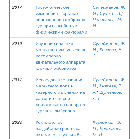
2017
Гистологические
Сулейманов, Ф.
изменения в органах
И.
;
Суйя, Е. В.
;
пищеварения эмбрионов
Челнокова, М.
кур при воздействии
И.
физическими факторами
2018
Изучение влияния
Сулейманов, Ф.
магнитных импульсов на
И.
;
Князева, В.
рост опорно-
А.
двигательного аппарата
куриных эмбрионов
2017
Исследование влияния
Сулейманов, Ф.
магнитного поля и
И.
;
Князева, В.
лазерного излучения на
А.
;
Шутенков,
развитие опорно-
А. Г.
двигательного аппарата
куриного эмбриона
2022
Комплексное
Корчемкин, В.
воздействие раствора
Н.
;
Челнокова,
витаминов группы «В»
М. И.
;