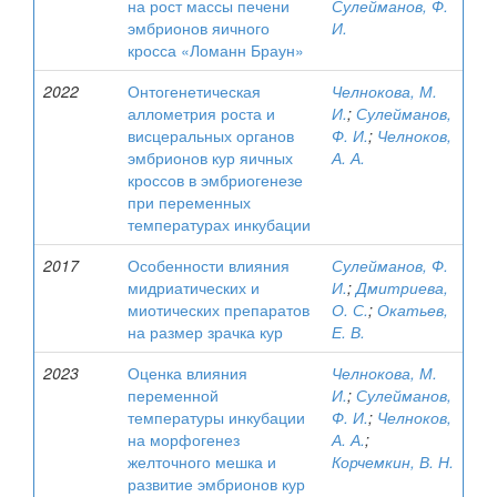
на рост массы печени
Сулейманов, Ф.
эмбрионов яичного
И.
кросса «Ломанн Браун»
2022
Онтогенетическая
Челнокова, М.
аллометрия роста и
И.
;
Сулейманов,
висцеральных органов
Ф. И.
;
Челноков,
эмбрионов кур яичных
А. А.
кроссов в эмбриогенезе
при переменных
температурах инкубации
2017
Особенности влияния
Сулейманов, Ф.
мидриатических и
И.
;
Дмитриева,
миотических препаратов
О. С.
;
Окатьев,
на размер зрачка кур
Е. В.
2023
Оценка влияния
Челнокова, М.
переменной
И.
;
Сулейманов,
температуры инкубации
Ф. И.
;
Челноков,
на морфогенез
А. А.
;
желточного мешка и
Корчемкин, В. Н.
развитие эмбрионов кур