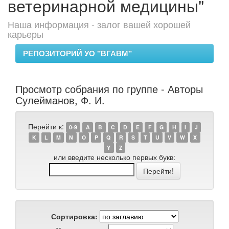
ветеринарной медицины"
Наша информация - залог вашей хорошей
карьеры
РЕПОЗИТОРИЙ УО "ВГАВМ"
Просмотр собрания по группе - Авторы
Сулейманов, Ф. И.
Перейти к:
0-9
A
B
C
D
E
F
G
H
I
J
K
L
M
N
O
P
Q
R
S
T
U
V
W
X
Y
Z
или введите несколько первых букв:
Сортировка: